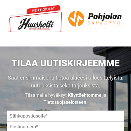
UUSI
TILAA UUTISKIRJEEMME
UNELMISTA
Saat ensimmäisenä tietoa alueesi taloesittelyistä,
uutuuksista sekä tarjouksista.
KODIKSI-
Tilaamalla hyväksyt
Käyttöehtomme
ja
Tietosuojaselosteen
.
TALOKIRJA ON
JULKAISTU