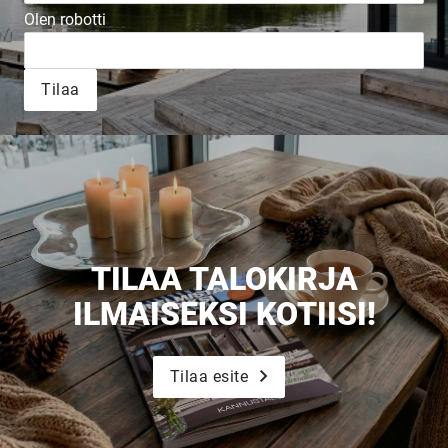
Olen robotti
Tilaa
Upea yli 200-sivuinen talokirja!
Tilaa esite
TILAA TALOKIRJA
ILMAISEKSI KOTIISI!
Tilaa esite