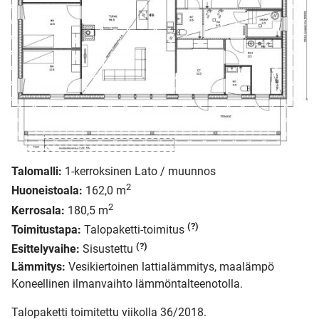
Talomalli:
1-kerroksinen Lato / muunnos
2
Huoneistoala:
162,0 m
2
Kerrosala:
180,5 m
(?)
Toimitustapa:
Talopaketti-toimitus
(?)
Esittelyvaihe:
Sisustettu
Lämmitys:
Vesikiertoinen lattialämmitys, maalämpö
Koneellinen ilmanvaihto lämmöntalteenotolla.
Talopaketti toimitettu viikolla 36/2018.