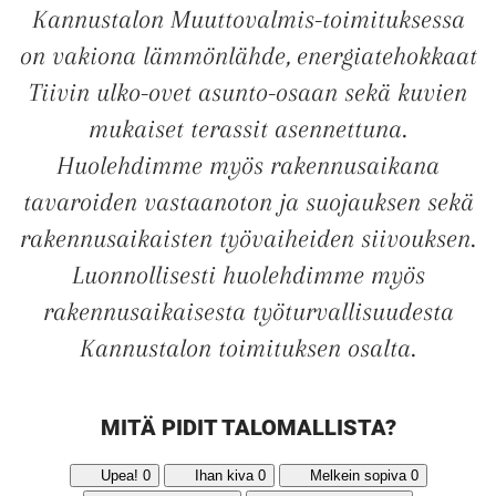
Kannustalon Muuttovalmis-toimituksessa
KODIKSI-
on vakiona lämmönlähde, energiatehokkaat
Tiivin ulko-ovet asunto-osaan sekä kuvien
TALOKIRJA ON
mukaiset terassit asennettuna.
Huolehdimme myös rakennusaikana
JULKAISTU
tavaroiden vastaanoton ja suojauksen sekä
rakennusaikaisten työvaiheiden siivouksen.
Luonnollisesti huolehdimme myös
Upea yli 200-sivuinen talokirja!
rakennusaikaisesta työturvallisuudesta
Kannustalon toimituksen osalta.
Tilaa esite
MITÄ PIDIT TALOMALLISTA?
Upea!
0
Ihan kiva
0
Melkein sopiva
0