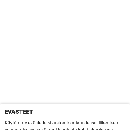
EVÄSTEET
Käytämme evästeitä sivuston toimivuudessa, liikenteen
seuraamisessa sekä markkinoinnin kohdistamisessa.