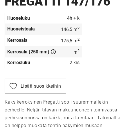
FREGATTI 147/176
Huoneluku
4h + k
2
Huoneistoala
146,5 m
2
Kerrosala
175,5 m
2
Kerrosala (250 mm)
m
Kerrosluku
2 krs
Lisää suosikkeihin
Kaksikerroksinen Fregatti sopii suuremmallekin
perheelle. Neljän tilavan makuuhuoneen toimivassa
perheasunnossa on kaikki, mitä tarvitaan. Talomallia
on helppo muokata tontin näkymien mukaan: