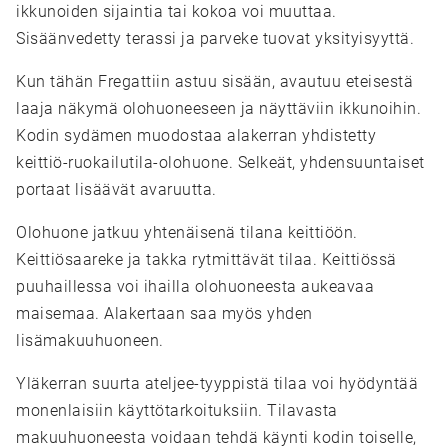
ikkunoiden sijaintia tai kokoa voi muuttaa.
Sisäänvedetty terassi ja parveke tuovat yksityisyyttä.
Kun tähän Fregattiin astuu sisään, avautuu eteisestä
laaja näkymä olohuoneeseen ja näyttäviin ikkunoihin.
Kodin sydämen muodostaa alakerran yhdistetty
keittiö-ruokailutila-olohuone. Selkeät, yhdensuuntaiset
portaat lisäävät avaruutta.
Olohuone jatkuu yhtenäisenä tilana keittiöön.
Keittiösaareke ja takka rytmittävät tilaa. Keittiössä
puuhaillessa voi ihailla olohuoneesta aukeavaa
maisemaa. Alakertaan saa myös yhden
lisämakuuhuoneen.
Yläkerran suurta ateljee-tyyppistä tilaa voi hyödyntää
monenlaisiin käyttötarkoituksiin. Tilavasta
makuuhuoneesta voidaan tehdä käynti kodin toiselle,