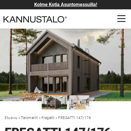
Kolme Kotia Asuntomessuilla!
Etusivu
»
Talomallit
»
Fregatti
»
FREGATTI 147/176