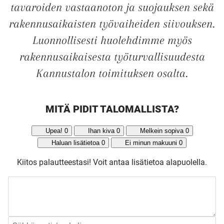
TALOKIRJA ON
tavaroiden vastaanoton ja suojauksen sekä
rakennusaikaisten työvaiheiden siivouksen.
JULKAISTU
Luonnollisesti huolehdimme myös
rakennusaikaisesta työturvallisuudesta
Kannustalon toimituksen osalta.
Upea yli 200-sivuinen talokirja!
MITÄ PIDIT TALOMALLISTA?
Tilaa esite
Upea!
0
Ihan kiva
0
Melkein sopiva
0
Haluan lisätietoa
0
Ei minun makuuni
0
Kiitos palautteestasi!
Voit antaa lisätietoa alapuolella.