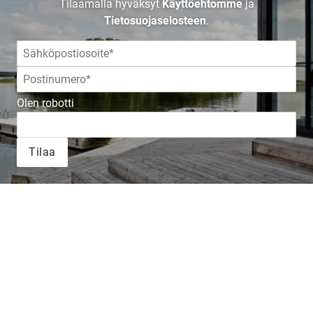
Tilaamalla hyväksyt
Käyttöehtomme
ja
Tietosuojaselosteen
.
Olen robotti
Tilaa