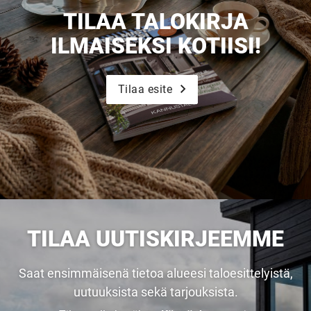
TILAA TALOKIRJA
ILMAISEKSI KOTIISI!
Tilaa esite
TILAA UUTISKIRJEEMME
Saat ensimmäisenä tietoa alueesi taloesittelyistä,
uutuuksista sekä tarjouksista.