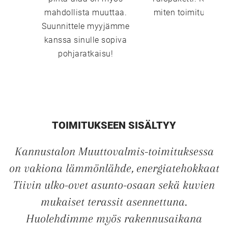
mahdollista muuttaa.
miten toimitustavat
Suunnittele myyjämme
kanssa sinulle sopiva
pohjaratkaisu!
TOIMITUKSEEN SISÄLTYY
UUSI
Kannustalon Muuttovalmis-toimituksessa
on vakiona lämmönlähde, energiatehokkaat
UNELMISTA
Tiivin ulko-ovet asunto-osaan sekä kuvien
mukaiset terassit asennettuna.
KODIKSI-
Huolehdimme myös rakennusaikana