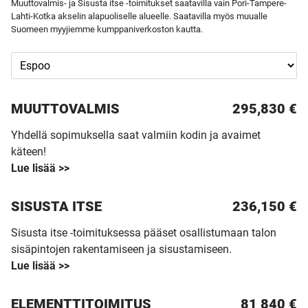
Muuttovalmis- ja Sisusta itse -toimitukset saatavilla vain Pori-Tampere-
Lahti-Kotka akselin alapuoliselle alueelle. Saatavilla myös muualle
Suomeen myyjiemme kumppaniverkoston kautta.
MUUTTO­VALMIS
295,830 €
Yhdellä sopimuksella saat valmiin kodin ja avaimet
käteen!
Lue lisää >>
SISUSTA ITSE
236,150 €
Sisusta itse -toimituksessa pääset osallistumaan talon
sisäpintojen rakentamiseen ja sisustamiseen.
Lue lisää >>
ELEMENTTITOIMITUS
81 840
€