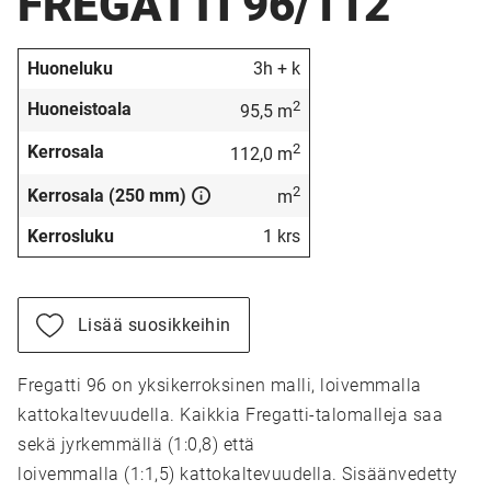
FREGATTI 96/112
Huoneluku
3h + k
2
Huoneistoala
95,5 m
2
Kerrosala
112,0 m
2
Kerrosala (250 mm)
m
Kerrosluku
1 krs
Lisää suosikkeihin
Fregatti 96 on yksikerroksinen malli, loivemmalla
kattokaltevuudella. Kaikkia Fregatti-talomalleja saa
sekä jyrkemmällä (1:0,8) että
loivemmalla (1:1,5) kattokaltevuudella. Sisäänvedetty