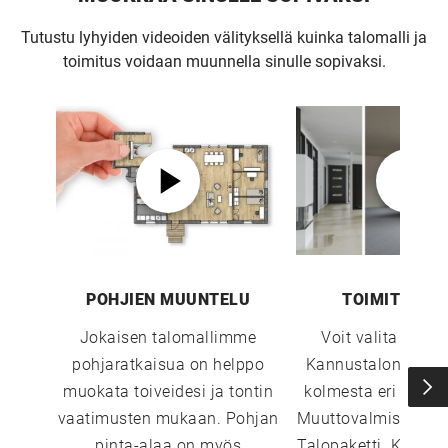
Tutustu lyhyiden videoiden välityksellä kuinka talomalli ja
toimitus voidaan muunnella sinulle sopivaksi.
POHJIEN MUUNTELU
TOIMITUSTA
Jokaisen talomallimme
Voit valita sopi
pohjaratkaisua on helppo
Kannustalon toimi
muokata toiveidesi ja tontin
kolmesta eri vaiht
vaatimusten mukaan. Pohjan
Muuttovalmis, Sisust
pinta-alaa on myös
Talopaketti. Katso 