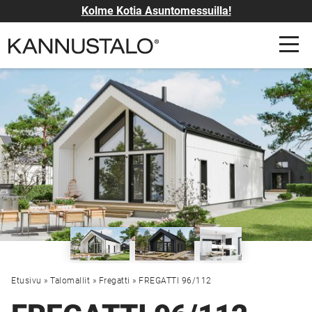
Kolme Kotia Asuntomessuilla!
Etusivu
»
Talomallit
»
Fregatti
»
FREGATTI 96/112