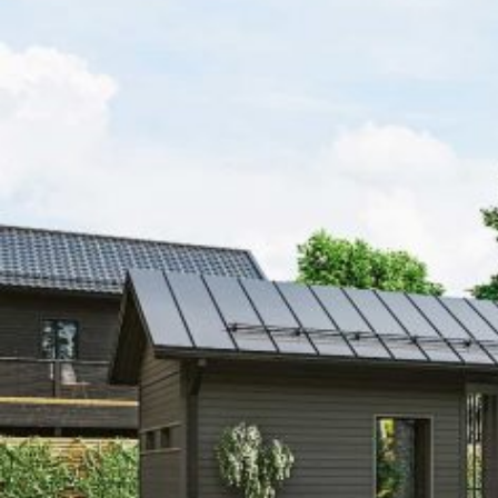
UU
TA