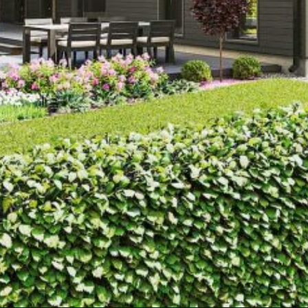
Upea yli 200-sivuinen talokirja!
Tilaa esite