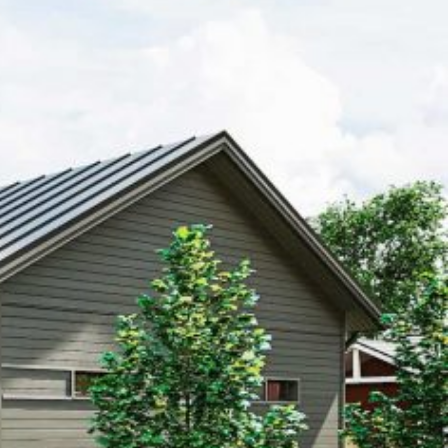
SI-
STU