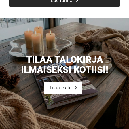
Lue tarina
TILAA TALOKIRJA
ILMAISEKSI KOTIISI!
Tilaa esite