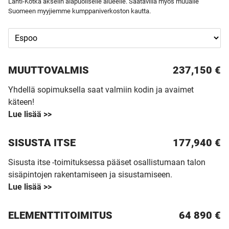
Lahti-Kotka akselin alapuoliselle alueelle. Saatavilla myös muualle
Suomeen myyjiemme kumppaniverkoston kautta.
MUUTTO­VALMIS
237,150 €
Yhdellä sopimuksella saat valmiin kodin ja avaimet
käteen!
Lue lisää >>
SISUSTA ITSE
177,940 €
Sisusta itse -toimituksessa pääset osallistumaan talon
sisäpintojen rakentamiseen ja sisustamiseen.
Lue lisää >>
ELEMENTTITOIMITUS
64 890
€