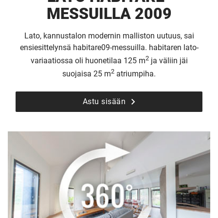
MESSUILLA 2009
Lato, kannustalon modernin malliston uutuus, sai
ensiesittelynsä habitare09-messuilla. habitaren lato-
2
variaatiossa oli huonetilaa 125 m
ja väliin jäi
2
suojaisa 25 m
atriumpiha.
Astu sisään