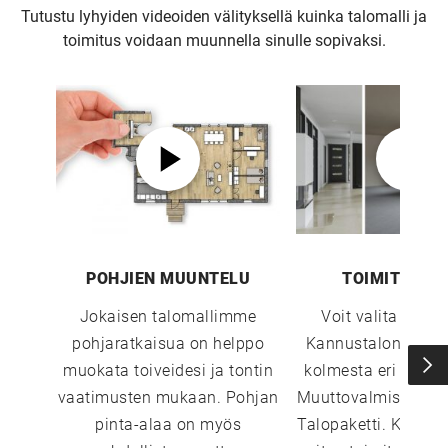
Tutustu lyhyiden videoiden välityksellä kuinka talomalli ja
toimitus voidaan muunnella sinulle sopivaksi.
POHJIEN MUUNTELU
TOIMITUSTA
Jokaisen talomallimme
Voit valita sopi
pohjaratkaisua on helppo
Kannustalon toimi
muokata toiveidesi ja tontin
kolmesta eri vaiht
vaatimusten mukaan. Pohjan
Muuttovalmis, Sisust
pinta-alaa on myös
Talopaketti. Katso 