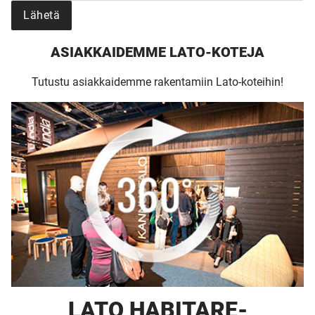
Lähetä
KODIKSI-
ASIAKKAIDEMME LATO-KOTEJA
TALOKIRJA ON
Tutustu asiakkaidemme rakentamiin Lato-koteihin!
JULKAISTU
Upea yli 200-sivuinen talokirja!
Tilaa esite
LATO HABITARE-