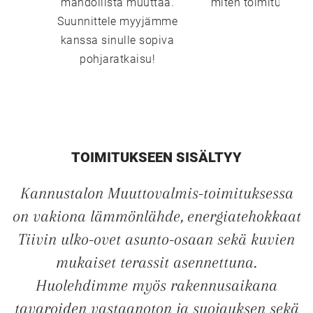
mahdollista muuttaa.
miten toimitustavat
Suunnittele myyjämme
kanssa sinulle sopiva
pohjaratkaisu!
TOIMITUKSEEN SISÄLTYY
Kannustalon Muuttovalmis-toimituksessa
on vakiona lämmönlähde, energiatehokkaat
Tiivin ulko-ovet asunto-osaan sekä kuvien
mukaiset terassit asennettuna.
Huolehdimme myös rakennusaikana
tavaroiden vastaanoton ja suojauksen sekä