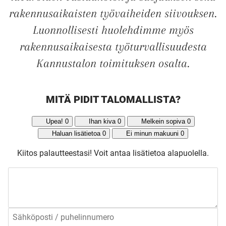
rakennusaikaisten työvaiheiden siivouksen.
Luonnollisesti huolehdimme myös
rakennusaikaisesta työturvallisuudesta
Kannustalon toimituksen osalta.
MITÄ PIDIT TALOMALLISTA?
Upea!
0
Ihan kiva
0
Melkein sopiva
0
Haluan lisätietoa
0
Ei minun makuuni
0
Kiitos palautteestasi!
Voit antaa lisätietoa alapuolella.
UUSI
UNELMISTA