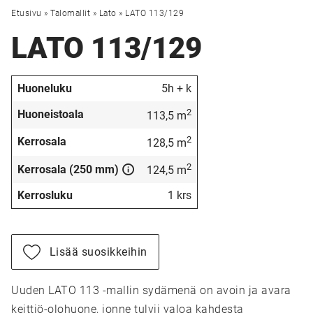
Etusivu
»
Talomallit
»
Lato
»
LATO 113/129
LATO 113/129
Huoneluku
5h + k
2
Huoneistoala
113,5 m
2
Kerrosala
128,5 m
2
Kerrosala (250 mm)
124,5 m
Kerrosluku
1 krs
Lisää suosikkeihin
Uuden LATO 113 -mallin sydämenä on avoin ja avara
keittiö-olohuone, jonne tulvii valoa kahdesta