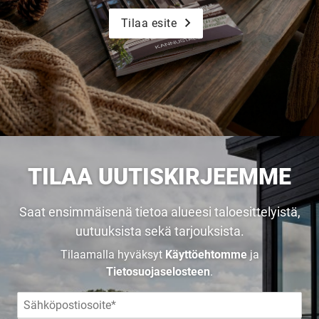
Tilaa esite
TILAA UUTISKIRJEEMME
Saat ensimmäisenä tietoa alueesi taloesittelyistä,
uutuuksista sekä tarjouksista.
Tilaamalla hyväksyt
Käyttöehtomme
ja
Tietosuojaselosteen
.