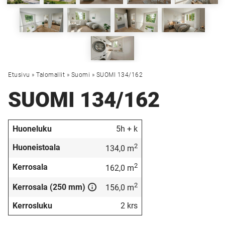
Etusivu
»
Talomallit
»
Suomi
»
SUOMI 134/162
SUOMI 134/162
Huoneluku
5h + k
2
Huoneistoala
134,0 m
2
Kerrosala
162,0 m
2
Kerrosala (250 mm)
156,0 m
Kerrosluku
2 krs