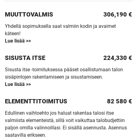
MUUTTO­VALMIS
306,190 €
Yhdellä sopimuksella saat valmiin kodin ja avaimet
käteen!
Lue lisää >>
SISUSTA ITSE
224,330 €
Sisusta itse -toimituksessa pääset osallistumaan talon
sisäpintojen rakentamiseen ja sisustamiseen.
Lue lisää >>
ELEMENTTITOIMITUS
82 580
€
Edullinen vaihtoehto jos haluat rakentaa talosi itse
valmiista elementeistä, sillä voit vaikuttaa talobudjettiin
paljon omilla valinnoillasi. Ei sisällä asennusta. Asennus
saatavilla erikseen.