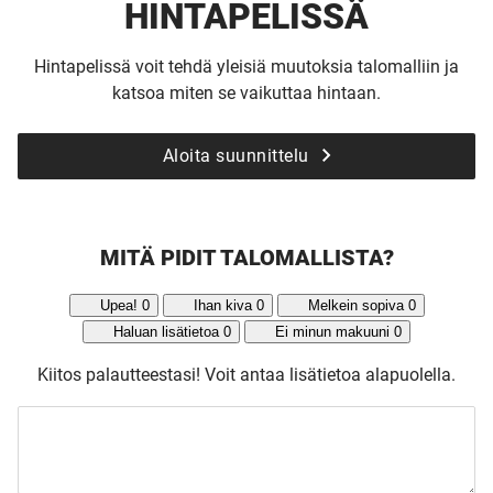
HINTAPELISSÄ
Hintapelissä voit tehdä yleisiä muutoksia talomalliin ja
katsoa miten se vaikuttaa hintaan.
Aloita suunnittelu
MITÄ PIDIT TALOMALLISTA?
Upea!
0
Ihan kiva
0
Melkein sopiva
0
Haluan lisätietoa
0
Ei minun makuuni
0
Kiitos palautteestasi!
Voit antaa lisätietoa alapuolella.