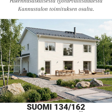
rakennusaikaisesta työturvallisuudesta
JULKAISTU
Kannustalon toimituksen osalta.
Upea yli 200-sivuinen talokirja!
Tilaa esite
SUOMI 134/162