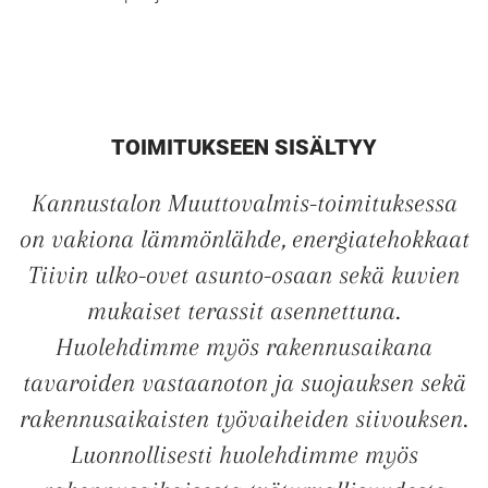
TOIMITUKSEEN SISÄLTYY
Kannustalon Muuttovalmis-toimituksessa
on vakiona lämmönlähde, energiatehokkaat
UUSI
Tiivin ulko-ovet asunto-osaan sekä kuvien
mukaiset terassit asennettuna.
UNELMISTA
Huolehdimme myös rakennusaikana
KODIKSI-
tavaroiden vastaanoton ja suojauksen sekä
rakennusaikaisten työvaiheiden siivouksen.
TALOKIRJA ON
Luonnollisesti huolehdimme myös