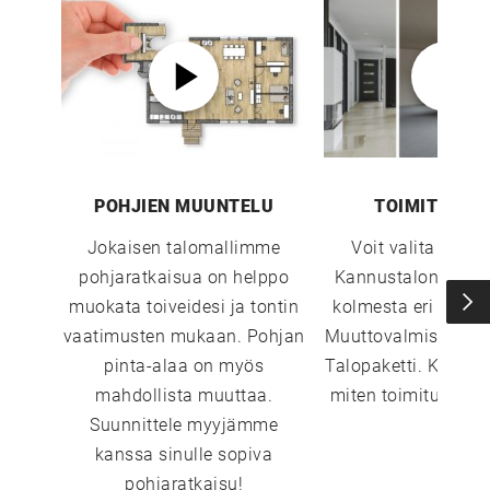
POHJIEN MUUNTELU
TOIMITUSTA
Jokaisen talomallimme
Voit valita sopi
pohjaratkaisua on helppo
Kannustalon toimi
muokata toiveidesi ja tontin
kolmesta eri vaiht
vaatimusten mukaan. Pohjan
Muuttovalmis, Sisust
pinta-alaa on myös
Talopaketti. Katso 
mahdollista muuttaa.
miten toimitustavat
Suunnittele myyjämme
kanssa sinulle sopiva
pohjaratkaisu!