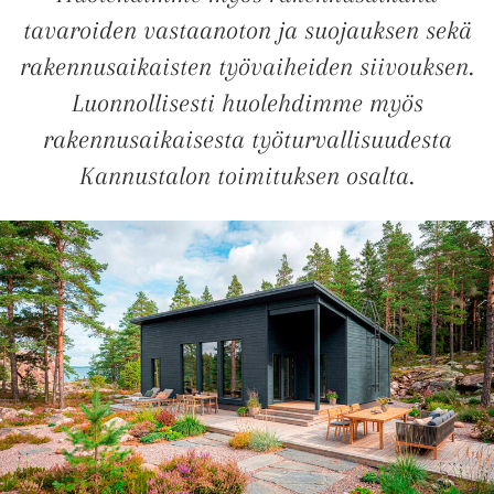
tavaroiden vastaanoton ja suojauksen sekä
UUSI
rakennusaikaisten työvaiheiden siivouksen.
UNELMISTA
Luonnollisesti huolehdimme myös
rakennusaikaisesta työturvallisuudesta
KODIKSI-
Kannustalon toimituksen osalta.
TALOKIRJA ON
JULKAISTU
Upea yli 200-sivuinen talokirja!
Tilaa esite