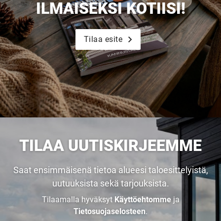
ILMAISEKSI KOTIISI!
Tilaa esite
TILAA UUTISKIRJEEMME
Saat ensimmäisenä tietoa alueesi taloesittelyistä,
uutuuksista sekä tarjouksista.
Tilaamalla hyväksyt
Käyttöehtomme
ja
Tietosuojaselosteen
.