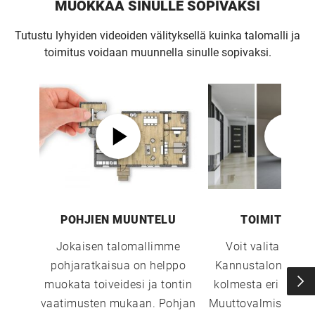
MUOKKAA SINULLE SOPIVAKSI
Tutustu lyhyiden videoiden välityksellä kuinka talomalli ja
toimitus voidaan muunnella sinulle sopivaksi.
POHJIEN MUUNTELU
TOIMITUSTA
Jokaisen talomallimme
Voit valita sopi
pohjaratkaisua on helppo
Kannustalon toimi
muokata toiveidesi ja tontin
kolmesta eri vaiht
vaatimusten mukaan. Pohjan
Muuttovalmis, Sisust