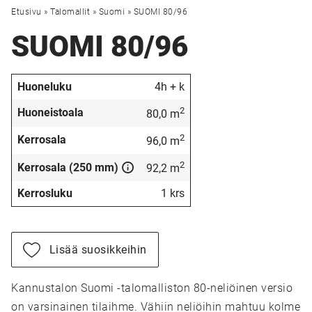
Etusivu
»
Talomallit
»
Suomi
»
SUOMI 80/96
SUOMI 80/96
Huoneluku
4h + k
2
Huoneistoala
80,0 m
2
Kerrosala
96,0 m
2
Kerrosala (250 mm)
92,2 m
Kerrosluku
1 krs
Lisää suosikkeihin
Kannustalon Suomi -talomalliston 80-neliöinen versio
on varsinainen tilaihme. Vähiin neliöihin mahtuu kolme