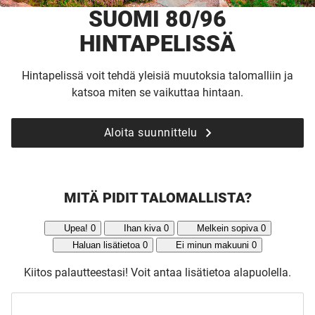
SUOMI 80/96
HINTAPELISSÄ
Hintapelissä voit tehdä yleisiä muutoksia talomalliin ja
katsoa miten se vaikuttaa hintaan.
Aloita suunnittelu
MITÄ PIDIT TALOMALLISTA?
Upea!
0
Ihan kiva
0
Melkein sopiva
0
Haluan lisätietoa
0
Ei minun makuuni
0
Kiitos palautteestasi!
Voit antaa lisätietoa alapuolella.