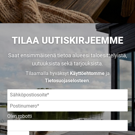
TILAA UUTISKIRJEEMME
Saat ensimmäisenä tietoa alueesi taloesittelyistä,
uutuuksista sekä tarjouksista.
Tilaamalla hyväksyt
Käyttöehtomme
ja
Tietosuojaselosteen
.
Olen robotti