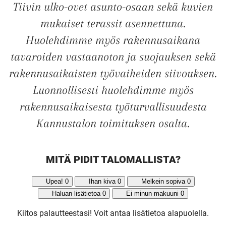
Tiivin ulko-ovet asunto-osaan sekä kuvien
mukaiset terassit asennettuna.
Huolehdimme myös rakennusaikana
tavaroiden vastaanoton ja suojauksen sekä
rakennusaikaisten työvaiheiden siivouksen.
Luonnollisesti huolehdimme myös
rakennusaikaisesta työturvallisuudesta
Kannustalon toimituksen osalta.
MITÄ PIDIT TALOMALLISTA?
Upea!
0
Ihan kiva
0
Melkein sopiva
0
Haluan lisätietoa
0
Ei minun makuuni
0
UUSI
Kiitos palautteestasi!
Voit antaa lisätietoa alapuolella.