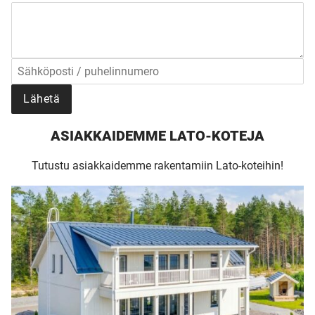
UNELMISTA
KODIKSI-
TALOKIRJA ON
Lähetä
JULKAISTU
ASIAKKAIDEMME LATO-KOTEJA
Tutustu asiakkaidemme rakentamiin Lato-koteihin!
Upea yli 200-sivuinen talokirja!
Tilaa esite