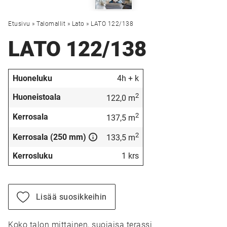
Etusivu
»
Talomallit
»
Lato
»
LATO 122/138
LATO 122/138
Huoneluku
4h + k
2
Huoneistoala
122,0 m
2
Kerrosala
137,5 m
2
Kerrosala (250 mm)
133,5 m
Kerrosluku
1 krs
Lisää suosikkeihin
Koko talon mittainen, suojaisa terassi