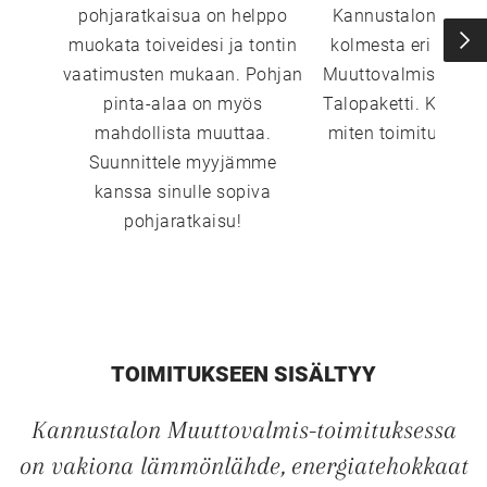
pohjaratkaisua on helppo
Kannustalon toimi
muokata toiveidesi ja tontin
kolmesta eri vaiht
vaatimusten mukaan. Pohjan
Muuttovalmis, Sisust
pinta-alaa on myös
Talopaketti. Katso 
mahdollista muuttaa.
miten toimitustavat
Suunnittele myyjämme
kanssa sinulle sopiva
pohjaratkaisu!
TOIMITUKSEEN SISÄLTYY
Kannustalon Muuttovalmis-toimituksessa
on vakiona lämmönlähde, energiatehokkaat