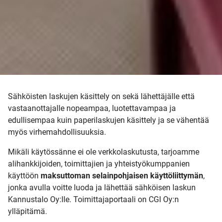
Sähköisten laskujen käsittely on sekä lähettäjälle että
vastaanottajalle nopeampaa, luotettavampaa ja
edullisempaa kuin paperilaskujen käsittely ja se vähentää
myös virhemahdollisuuksia.
Mikäli käytössänne ei ole verkkolaskutusta, tarjoamme
alihankkijoiden, toimittajien ja yhteistyökumppanien
käyttöön
maksuttoman selainpohjaisen käyttöliittymän
,
jonka avulla voitte luoda ja lähettää sähköisen laskun
Kannustalo Oy:lle. Toimittajaportaali on CGI Oy:n
ylläpitämä.