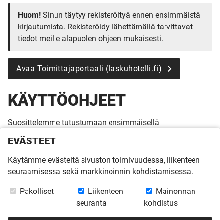
Huom!
Sinun täytyy rekisteröityä ennen ensimmäistä
kirjautumista. Rekisteröidy lähettämällä tarvittavat
tiedot meille alapuolen ohjeen mukaisesti.
Avaa Toimittajaportaali (laskuhotelli.fi)
KÄYTTÖOHJEET
Suosittelemme tutustumaan ensimmäisellä
kirjautumiskerralla Toimittajaportaalin käyttöohjeeseen,
EVÄSTEET
jotta käyttö sujuu ongelmitta.
Käytämme evästeitä sivuston toimivuudessa, liikenteen
Mikäli tarvitset Toimittajaportaalin käytössä apua, ole
seuraamisessa sekä markkinoinnin kohdistamisessa.
yhteydessä:
Piia Borén
Pakolliset
Liikenteen
Mainonnan
piia.boren@kannustalo.fi
seuranta
kohdistus
050 4455 234