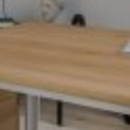
UUSI
UNELMISTA
KODIKSI-
TALOKIRJA ON
JULKAISTU
Upea yli 200-sivuinen talokirja!