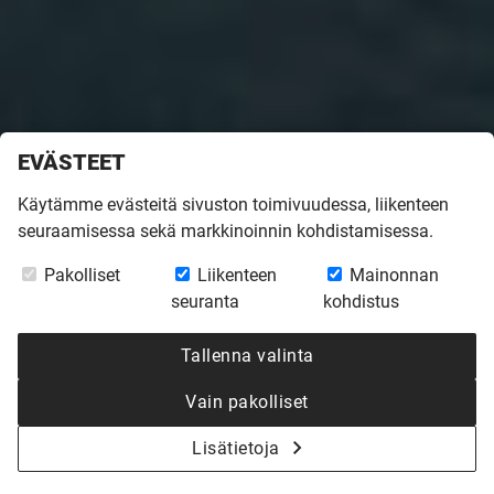
EVÄSTEET
Juuri ilmestyneen Rakennustutkimus RTS:n tutkimuksen (*
Käytämme evästeitä sivuston toimivuudessa, liikenteen
mukaan Kannustalo on Suomen luotettavin talovalmistaja.
seuraamisessa sekä markkinoinnin kohdistamisessa.
Parhaita olemme myös puutalotalopakettien
Pakolliset
Liikenteen
Mainonnan
kokonaislaadussa, ulkonäössä ja tilaratkaisuissa.
seuranta
kohdistus
Kannustalon väki kiittää luottamuksesta.
Tallenna valinta
*) Puutalopakettien ratkaisevat valintaperusteet, RTS
24/25–23/24 RV Yhdistetty aineisto
Vain pakolliset
Lisätietoja