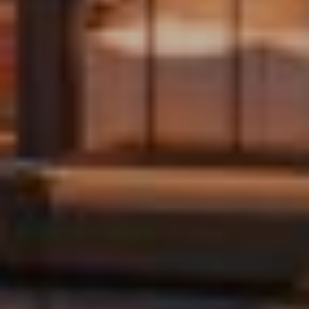
JULKAISTU
Upea yli 200-sivuinen talokirja!
Tilaa esite