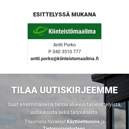
ESITTELYSSÄ MUKANA
Antti Porko
P. 040 3510 777
antti.porko@kiinteistomaailma.fi
TILAA UUTISKIRJEEMME
Saat ensimmäisenä tietoa alueesi taloesittelyistä,
uutuuksista sekä tarjouksista.
Tilaamalla hyväksyt
Käyttöehtomme
ja
Tietosuojaselosteen
.