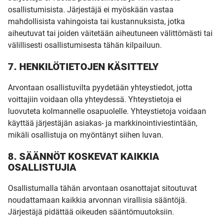
osallistumisista. Järjestäjä ei myöskään vastaa
mahdollisista vahingoista tai kustannuksista, jotka
aiheutuvat tai joiden väitetään aiheutuneen välittömästi tai
välillisesti osallistumisesta tähän kilpailuun.
7. HENKILÖTIETOJEN KÄSITTELY
UUSI
Arvontaan osallistuvilta pyydetään yhteystiedot, jotta
voittajiin voidaan olla yhteydessä. Yhteystietoja ei
UNELMISTA
luovuteta kolmannelle osapuolelle. Yhteystietoja voidaan
käyttää järjestäjän asiakas- ja markkinointiviestintään,
mikäli osallistuja on myöntänyt siihen luvan.
KODIKSI-
8. SÄÄNNÖT KOSKEVAT KAIKKIA
OSALLISTUJIA
TALOKIRJA ON
Osallistumalla tähän arvontaan osanottajat sitoutuvat
JULKAISTU
noudattamaan kaikkia arvonnan virallisia sääntöjä.
Järjestäjä pidättää oikeuden sääntömuutoksiin.