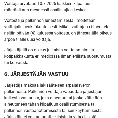
Voittaja arvotaan 10.7.2026 kaikkien kilpailuun
määräaikaan mennessä osallistujien kesken.
Voitosta ja palkinnon lunastamisesta ilmoitetaan
voittajalle henkilökohtaisesti. Mikäli voittajaa ei tavoiteta
neljän päivän (4) kuluessa voitosta, on järjestäjällä oikeus
arpoa tilalle uusi voittaja.
Järjestäjällä on oikeus julkaista voittajan nimi ja
kotipaikkakunta eri medioissa ilman erillistä suostumusta
tai korvausta.
6. JÄRJESTÄJÄN VASTUU
Järjestäjä maksaa lakisääteisen arpajaisveron
palkinnosta. Palkinnon voittaja vapauttaa järjestäjän
kaikesta vastuusta, joka aiheutuu tai jonka väitetään
aiheutuneen tähän kilpailuun osallistumisesta tai
palkinnon vastaanottamisesta tai sen käyttämisestä.
Järjestäjä ei vastaa puutteellisista ja virheellisistä