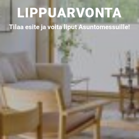
LIPPUARVONTA
Tilaa esite ja voita liput Asuntomessuille!
UUSI
UNELMISTA
KODIKSI-
TALOKIRJA ON