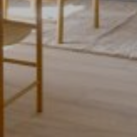
JULKAISTU
Upea yli 200-sivuinen talokirja!
Tilaa esite