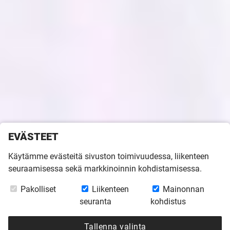
EVÄSTEET
TOMI IKONEN
Käytämme evästeitä sivuston toimivuudessa, liikenteen
seuraamisessa sekä markkinoinnin kohdistamisessa.
040 184 0000
Pakolliset
Liikenteen
Mainonnan
tomi.ikonen@kannustalo.fi
seuranta
kohdistus
Muuntotie 3
Tallenna valinta
01510 Vantaa