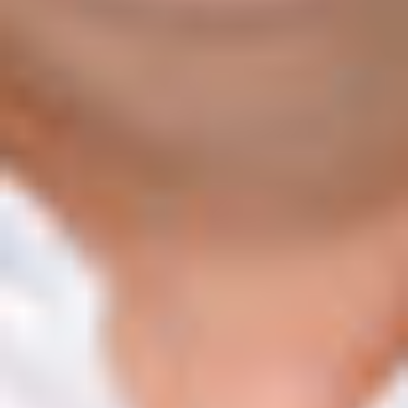
UUSI
UNELMISTA
KODIKSI-
TALOKIRJA ON
JULKAISTU
Upea yli 200-sivuinen talokirja!