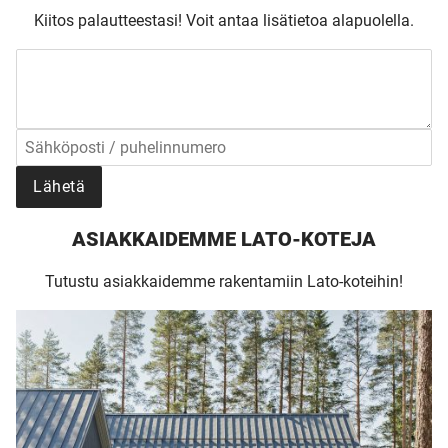
UNELMISTA
Kiitos palautteestasi!
Voit antaa lisätietoa alapuolella.
KODIKSI-
TALOKIRJA ON
Lähetä
JULKAISTU
ASIAKKAIDEMME LATO-KOTEJA
Tutustu asiakkaidemme rakentamiin Lato-koteihin!
Upea yli 200-sivuinen talokirja!
Tilaa esite