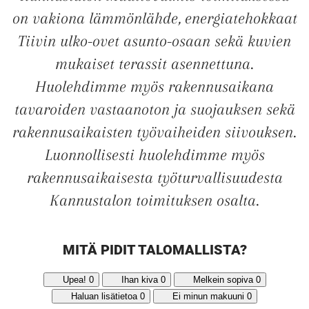
on vakiona lämmönlähde, energiatehokkaat
Tiivin ulko-ovet asunto-osaan sekä kuvien
mukaiset terassit asennettuna.
Huolehdimme myös rakennusaikana
tavaroiden vastaanoton ja suojauksen sekä
rakennusaikaisten työvaiheiden siivouksen.
Luonnollisesti huolehdimme myös
rakennusaikaisesta työturvallisuudesta
Kannustalon toimituksen osalta.
MITÄ PIDIT TALOMALLISTA?
UUSI
Upea!
0
Ihan kiva
0
Melkein sopiva
0
Haluan lisätietoa
0
Ei minun makuuni
0