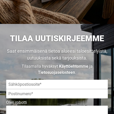
TILAA UUTISKIRJEEMME
Saat ensimmäisenä tietoa alueesi taloesittelyistä,
uutuuksista sekä tarjouksista.
Tilaamalla hyväksyt
Käyttöehtomme
ja
Tietosuojaselosteen
.
Olen robotti