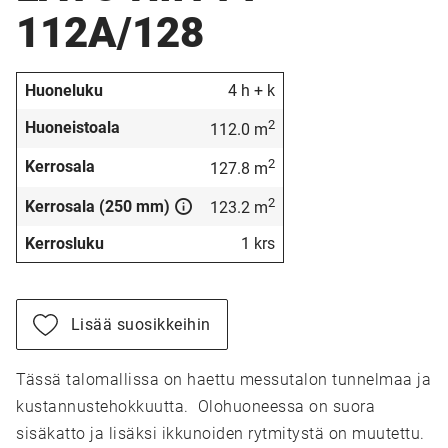
112A/128
Huoneluku
4 h + k
2
Huoneistoala
112.0 m
2
Kerrosala
127.8 m
2
Kerrosala (250 mm)
123.2 m
Kerrosluku
1 krs
Lisää suosikkeihin
Tässä talomallissa on haettu messutalon tunnelmaa ja
kustannustehokkuutta. Olohuoneessa on suora
sisäkatto ja lisäksi ikkunoiden rytmitystä on muutettu.