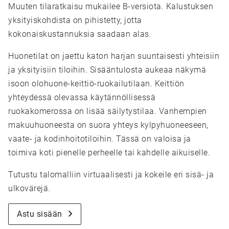
Muuten tilaratkaisu mukailee B-versiota. Kalustuksen
yksityiskohdista on pihistetty, jotta
kokonaiskustannuksia saadaan alas.
Huonetilat on jaettu katon harjan suuntaisesti yhteisiin
ja yksityisiin tiloihin. Sisääntulosta aukeaa näkymä
isoon olohuone-keittiö-ruokailutilaan. Keittiön
yhteydessä olevassa käytännöllisessä
ruokakomerossa on lisää säilytystilaa. Vanhempien
makuuhuoneesta on suora yhteys kylpyhuoneeseen,
vaate- ja kodinhoitotiloihin. Tässä on valoisa ja
toimiva koti pienelle perheelle tai kahdelle aikuiselle.
Tutustu talomalliin virtuaalisesti ja kokeile eri sisä- ja
ulkovärejä.
Astu sisään