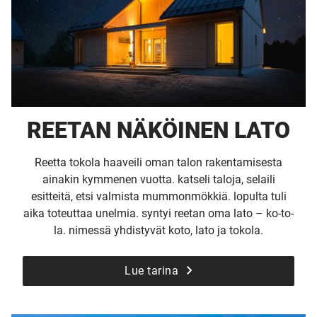
REETAN NÄKÖINEN LATO
Reetta tokola haaveili oman talon rakentamisesta
ainakin kymmenen vuotta. katseli taloja, selaili
esitteitä, etsi valmista mummonmökkiä. lopulta tuli
aika toteuttaa unelmia. syntyi reetan oma lato – ko-to-
la. nimessä yhdistyvät koto, lato ja tokola.
Lue tarina