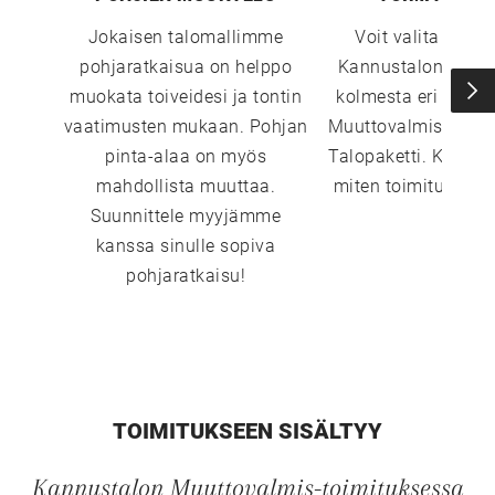
Jokaisen talomallimme
Voit valita sopi
pohjaratkaisua on helppo
Kannustalon toimi
muokata toiveidesi ja tontin
kolmesta eri vaiht
vaatimusten mukaan. Pohjan
Muuttovalmis, Sisust
pinta-alaa on myös
Talopaketti. Katso 
mahdollista muuttaa.
miten toimitustavat
Suunnittele myyjämme
kanssa sinulle sopiva
pohjaratkaisu!
TOIMITUKSEEN SISÄLTYY
Kannustalon Muuttovalmis-toimituksessa