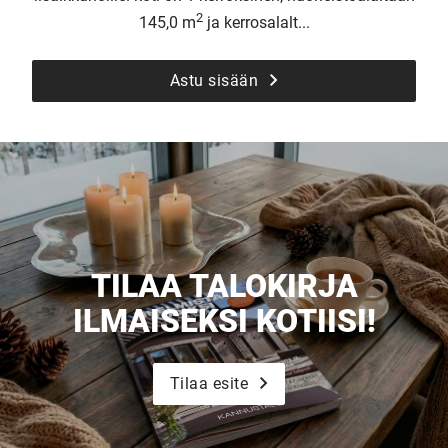
2
145,0 m
ja kerrosalalt...
Astu sisään
TILAA TALOKIRJA
ILMAISEKSI KOTIISI!
Tilaa esite