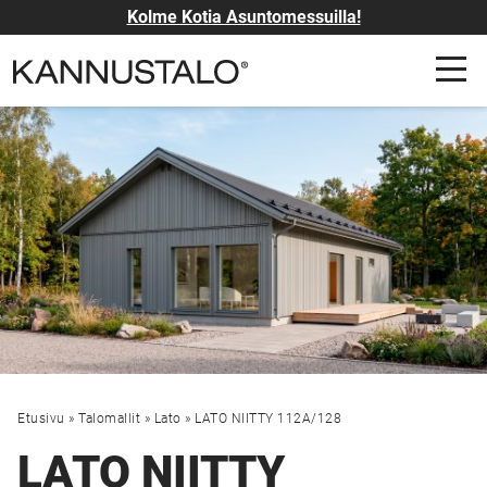
Kolme Kotia Asuntomessuilla!
Etusivu
»
Talomallit
»
Lato
»
LATO NIITTY 112A/128
LATO NIITTY