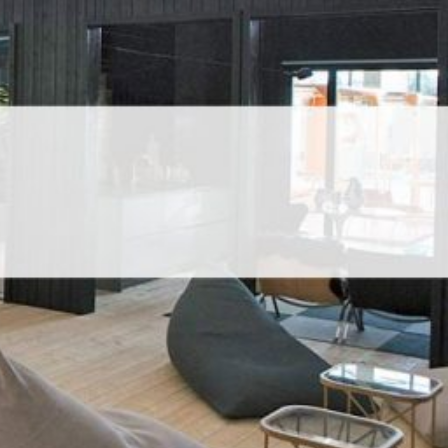
SI-
STU