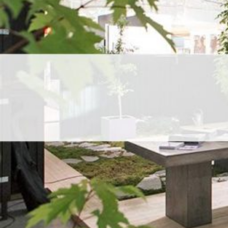
UU
TA