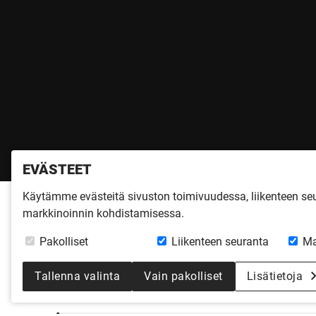
EVÄSTEET
Käytämme evästeitä sivuston toimivuudessa, liikenteen s
markkinoinnin kohdistamisessa.
ASTA RAKENTAJA 
Pakolliset
Liikenteen seuranta
Ma
MESSUT TAMPERE
Tallenna valinta
Vain pakolliset
Lisätietoja