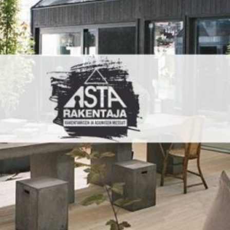
SI UNELMISTA KODIK
LOKIRJA ON JULKAI
Upea yli 200-sivuinen talokirja!
Tilaa esite