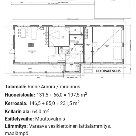
Talomalli:
Rinne-Aurora / muunnos
2
Huoneistoala:
131,5 + 66,0 = 197,5 m
2
Kerrosala:
146,5 + 85,0 = 231,5 m
2
Kellarin ala:
64,0 m
Esittelyvaihe:
Muuttovalmis
Lämmitys:
Varaava vesikiertoinen lattialämmitys,
maalämpö