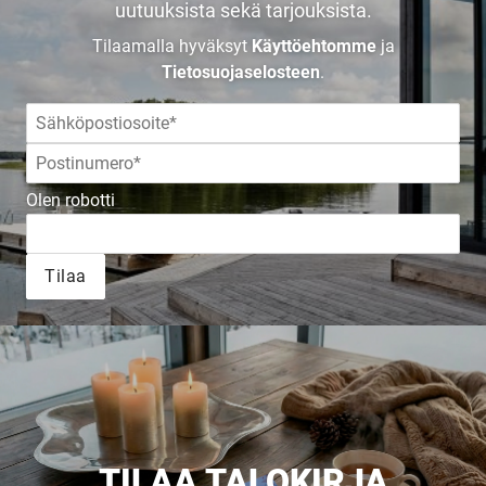
uutuuksista sekä tarjouksista.
Tilaa esite
Tilaamalla hyväksyt
Käyttöehtomme
ja
Tietosuojaselosteen
.
Olen robotti
Tilaa
TILAA TALOKIRJA