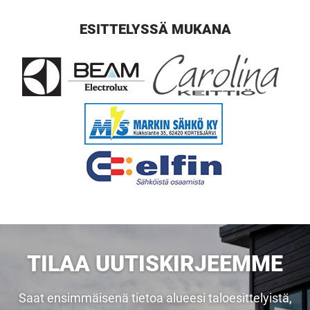
ESITTELYSSÄ MUKANA
UUSI
UNELMISTA
KODIKSI-
TALOKIRJA ON
JULKAISTU
TILAA UUTISKIRJEEMME
Upea yli 200-sivuinen talokirja!
Saat ensimmäisenä tietoa alueesi taloesittelyistä,