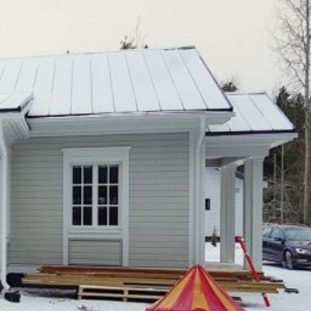
SI-
STU