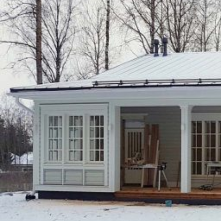
UU
TA