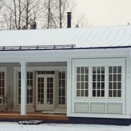
SI UNELMISTA KODIK
LOKIRJA ON JULKAI
Upea yli 200-sivuinen talokirja!