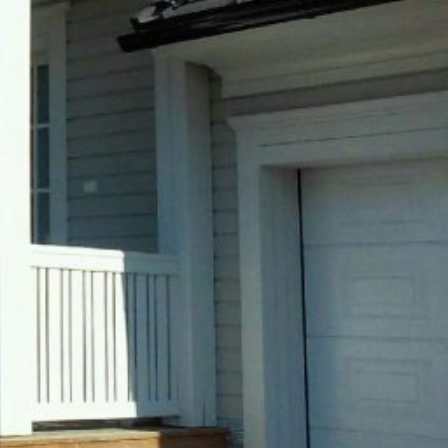
SI-
STU