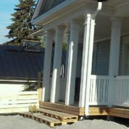
UU
TA