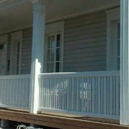
SI UNELMISTA KODIK
LOKIRJA ON JULKAI
Upea yli 200-sivuinen talokirja!
Tilaa esite