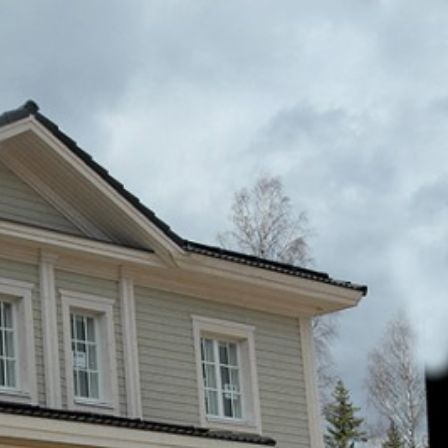
SI-
STU