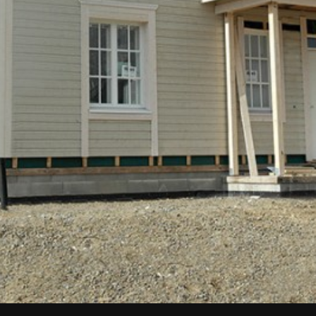
Upea yli 200-sivuinen talokirja!
Tilaa esite