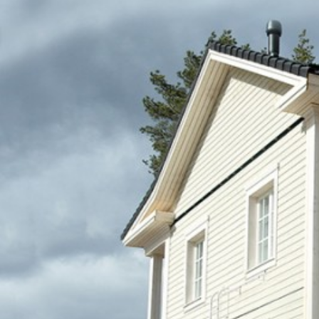
UU
TA