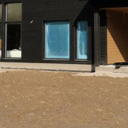
LOKIRJA ON JULKAI
Upea yli 200-sivuinen talokirja!
Tilaa esite