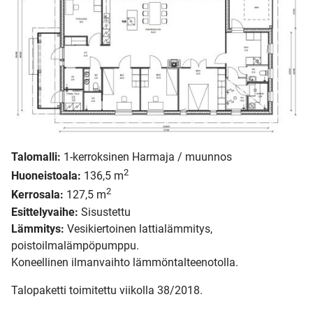
Talomalli:
1-kerroksinen Harmaja / muunnos
2
Huoneistoala:
136,5 m
2
Kerrosala:
127,5 m
Esittelyvaihe:
Sisustettu
Lämmitys:
Vesikiertoinen lattialämmitys,
poistoilmalämpöpumppu.
Koneellinen ilmanvaihto lämmöntalteenotolla.
Talopaketti toimitettu viikolla 38/2018.