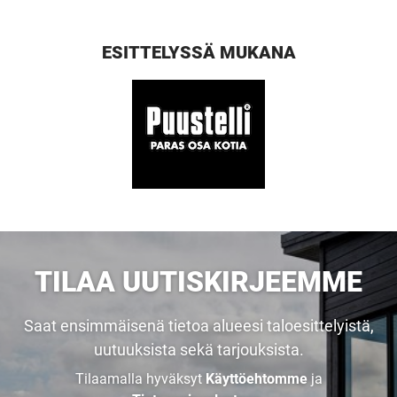
ESITTELYSSÄ MUKANA
TILAA UUTISKIRJEEMME
Saat ensimmäisenä tietoa alueesi taloesittelyistä,
uutuuksista sekä tarjouksista.
Tilaamalla hyväksyt
Käyttöehtomme
ja