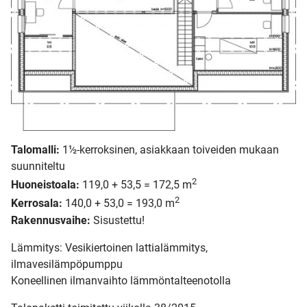
Talomalli:
1½-kerroksinen, asiakkaan toiveiden mukaan
suunniteltu
2
Huoneistoala:
119,0 + 53,5 = 172,5 m
2
Kerrosala:
140,0 + 53,0 = 193,0 m
Rakennusvaihe:
Sisustettu!
Lämmitys: Vesikiertoinen lattialämmitys,
ilmavesilämpöpumppu
Koneellinen ilmanvaihto lämmöntalteenotolla