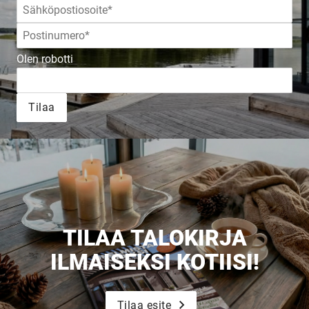
Olen robotti
Tilaa
TILAA TALOKIRJA
ILMAISEKSI KOTIISI!
Tilaa esite