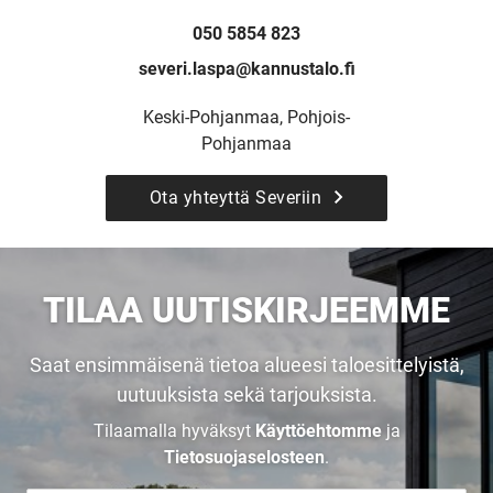
UUSI
050 5854 823
UNELMISTA
severi.laspa@kannustalo.fi
Keski-Pohjanmaa, Pohjois-
KODIKSI-
Pohjanmaa
TALOKIRJA ON
Ota yhteyttä Severiin
JULKAISTU
TILAA UUTISKIRJEEMME
Saat ensimmäisenä tietoa alueesi taloesittelyistä,
Upea yli 200-sivuinen talokirja!
uutuuksista sekä tarjouksista.
Tilaamalla hyväksyt
Käyttöehtomme
ja
Tilaa esite
Tietosuojaselosteen
.