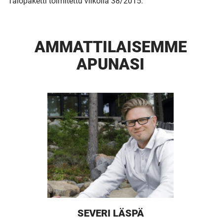
Talopaketti toimitettu viikolla 38/2015.
AMMATTI­LAISEMME
APUNASI
SEVERI LÄSPÄ