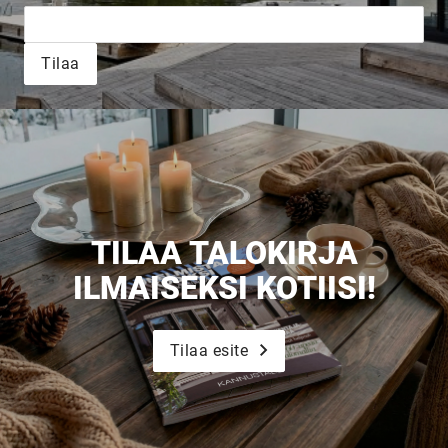
UNELMISTA
Tilaa
KODIKSI-
TALOKIRJA ON
JULKAISTU
TILAA TALOKIRJA
ILMAISEKSI KOTIISI!
Upea yli 200-sivuinen talokirja!
Tilaa esite
Tilaa esite