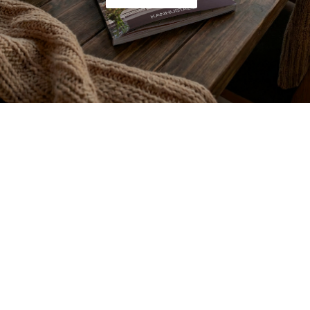
UUSI
UNELMISTA
KODIKSI-
TALOKIRJA ON
JULKAISTU
Upea yli 200-sivuinen talokirja!
Tilaa esite