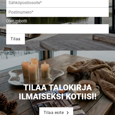
Olen robotti
Tilaa
TILAA TALOKIRJA
ILMAISEKSI KOTIISI!
Tilaa esite