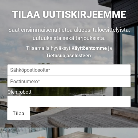
TILAA UUTISKIRJEEMME
Saat ensimmäisenä tietoa alueesi taloesittelyistä,
uutuuksista sekä tarjouksista.
Tilaamalla hyväksyt
Käyttöehtomme
ja
Tietosuojaselosteen
.
Olen robotti
UUSI
Tilaa
UNELMISTA