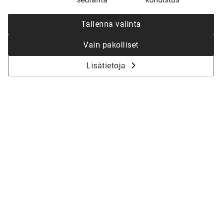
Tallenna valinta
Vain pakolliset
Lisätietoja
KYSY LISÄÄ - ALOITETAAN YHDESSÄ
KOTISI SUUNNITTELU