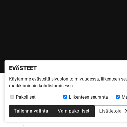
EVÄSTEET
Käytämme evästeitä sivuston toimivuudessa, liikenteen s
markkinoinnin kohdistamisessa.
KOTONA-MESSUT
Pakolliset
Liikenteen seuranta
Ma
KOKKOLASSA
Tallenna valinta
Vain pakolliset
Lisätietoja