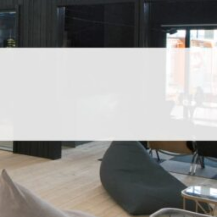
SI-
STU