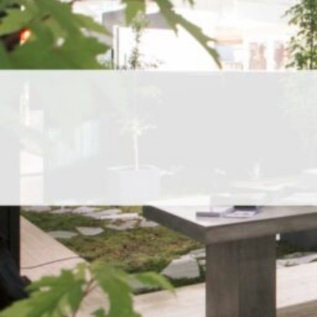
UU
TA