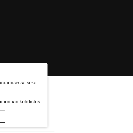
euraamisessa sekä
inonnan kohdistus