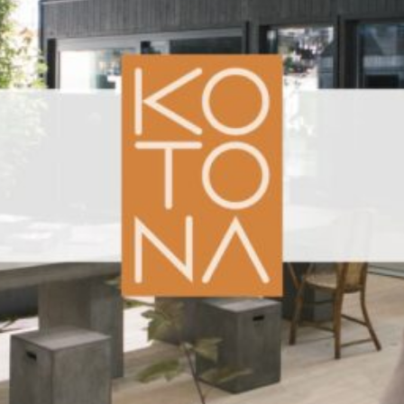
SI UNELMISTA KODIK
LOKIRJA ON JULKAI
Upea yli 200-sivuinen talokirja!
Tilaa esite