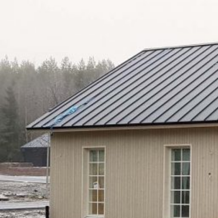
UU
TA