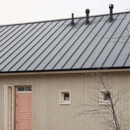
SI UNELMISTA KODIK
LOKIRJA ON JULKAI
Upea yli 200-sivuinen talokirja!