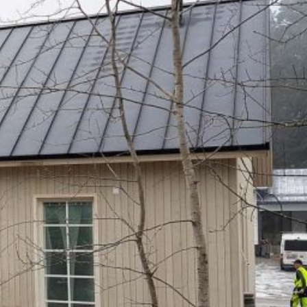
SI-
STU