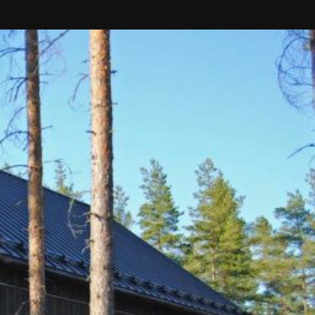
SI-
STU