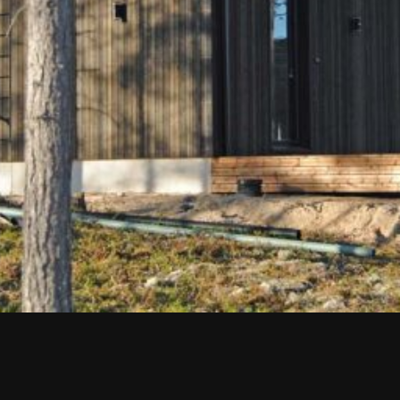
Upea yli 200-sivuinen talokirja!
Tilaa esite