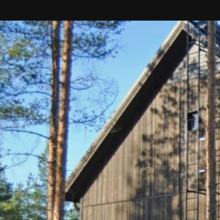
UU
TA