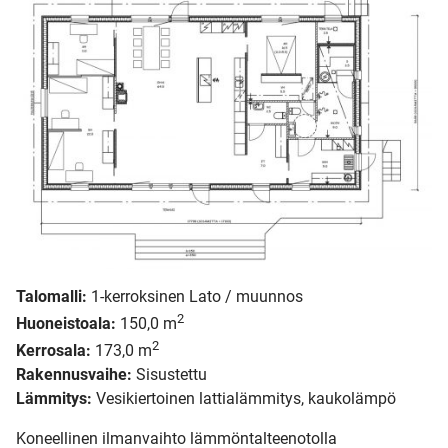
Talomalli:
1-kerroksinen Lato / muunnos
2
Huoneistoala:
150,0 m
2
Kerrosala:
173,0 m
Rakennusvaihe:
Sisustettu
Lämmitys:
Vesikiertoinen lattialämmitys, kaukolämpö
Koneellinen ilmanvaihto lämmöntalteenotolla