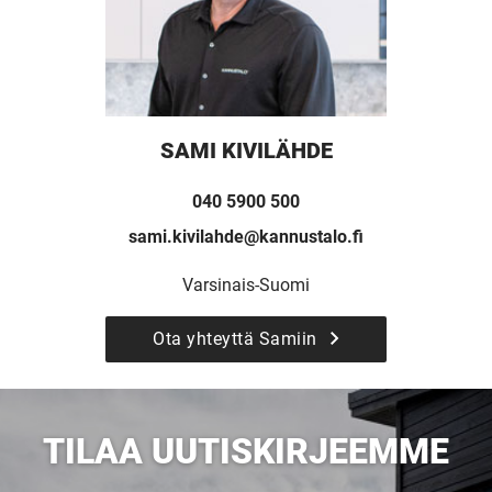
SAMI KIVILÄHDE
040 5900 500
sami.kivilahde@kannustalo.fi
Varsinais-Suomi
UUSI
Ota yhteyttä Samiin
UNELMISTA
TILAA UUTISKIRJEEMME
KODIKSI-