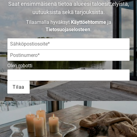
Saat ensimmäisenä tietoa alueesi taloesittelyistä,
TALOKIRJA ON
uutuuksista sekä tarjouksista.
Tilaamalla hyväksyt
Käyttöehtomme
ja
JULKAISTU
Tietosuojaselosteen
.
Upea yli 200-sivuinen talokirja!
Olen robotti
Tilaa esite
Tilaa