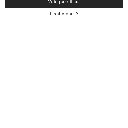
Vain pakolliset
Lisätietoja
KYSY LISÄÄ - ALOITETAAN YHDESSÄ
KOTISI SUUNNITTELU
Olitpa vasta haaveiluvaiheessa tai jo valmiina
toteutukseen, talomyyjämme auttavat sinua
suunnittelemaan juuri sinulle sopivan kodin.