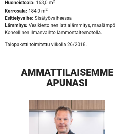
2
Huoneistoala:
163,0 m
2
Kerrosala:
184,0 m
Esittelyvaihe:
Sisätyövaiheessa
Lämmitys:
Vesikiertoinen lattialämmitys, maalämpö
Koneellinen ilmanvaihto lämmöntalteenotolla.
Talopaketti toimitettu viikolla 26/2018.
AMMATTI­LAISEMME
APUNASI