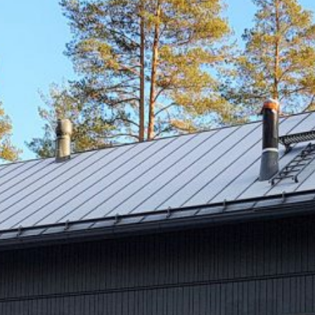
SI UNELMISTA KODIK
LOKIRJA ON JULKAI