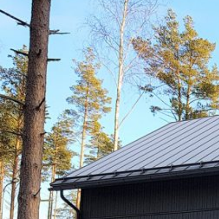
UU
TA