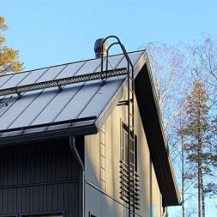
SI-
STU