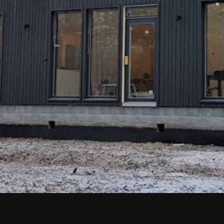
Upea yli 200-sivuinen talokirja!
Tilaa esite