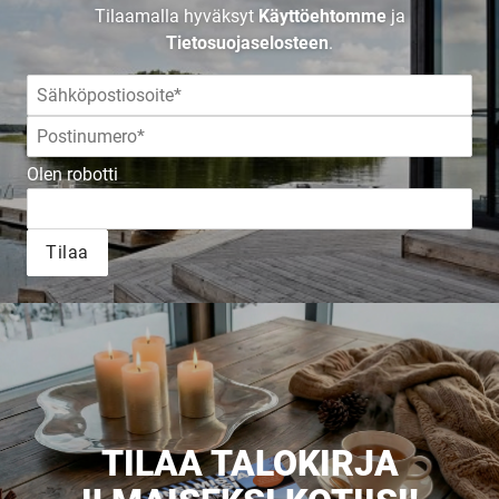
Tilaamalla hyväksyt
Käyttöehtomme
ja
UUSI
Tietosuojaselosteen
.
UNELMISTA
KODIKSI-
Olen robotti
TALOKIRJA ON
Tilaa
JULKAISTU
Upea yli 200-sivuinen talokirja!
TILAA TALOKIRJA