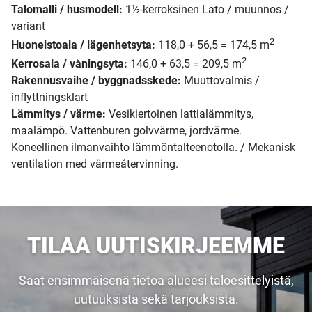
Talomalli / husmodell:
1½-kerroksinen Lato / muunnos /
variant
2
Huoneistoala / lägenhetsyta:
118,0 + 56,5 = 174,5 m
2
Kerrosala / våningsyta:
146,0 + 63,5 = 209,5 m
Rakennusvaihe / byggnadsskede:
Muuttovalmis /
inflyttningsklart
Lämmitys / värme:
Vesikiertoinen lattialämmitys,
maalämpö. Vattenburen golvvärme, jordvärme.
Koneellinen ilmanvaihto lämmöntalteenotolla. / Mekanisk
ventilation med värmeåtervinning.
TILAA UUTISKIRJEEMME
Saat ensimmäisenä tietoa alueesi taloesittelyistä,
uutuuksista sekä tarjouksista.