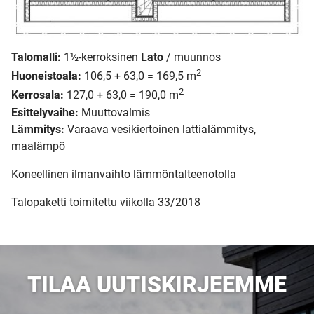
Talomalli:
1½-kerroksinen
Lato
/ muunnos
2
Huoneistoala:
106,5 + 63,0 = 169,5 m
2
Kerrosala:
127,0 + 63,0 = 190,0 m
Esittelyvaihe:
Muuttovalmis
Lämmitys:
Varaava vesikiertoinen lattialämmitys,
maalämpö
Koneellinen ilmanvaihto lämmöntalteenotolla
Talopaketti toimitettu viikolla 33/2018
TILAA UUTISKIRJEEMME