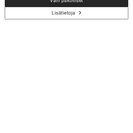
Vain pakolliset
Lisätietoja
KYSY LISÄÄ - ALOITETAAN YHDESSÄ
KOTISI SUUNNITTELU
Olitpa vasta haaveiluvaiheessa tai jo valmiina
toteutukseen, talomyyjämme auttavat sinua
suunnittelemaan juuri sinulle sopivan kodin.