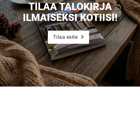
TILAA TALOKIRJA
Tilaa esite
ILMAISEKSI KOTIISI!
Tilaa esite