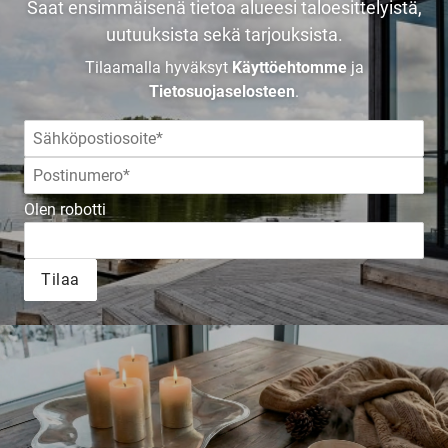
Saat ensimmäisenä tietoa alueesi taloesittelyistä,
uutuuksista sekä tarjouksista.
UUSI
Tilaamalla hyväksyt
Käyttöehtomme
ja
Tietosuojaselosteen
.
UNELMISTA
KODIKSI-
Olen robotti
TALOKIRJA ON
Tilaa
JULKAISTU
Upea yli 200-sivuinen talokirja!