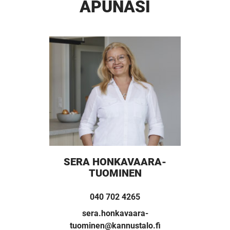
APUNASI
SERA HONKAVAARA-
TUOMINEN
040 702 4265
UUSI
sera.honkavaara-
tuominen@kannustalo.fi