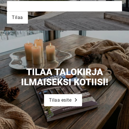
Tilaa
TILAA TALOKIRJA
ILMAISEKSI KOTIISI!
Tilaa esite