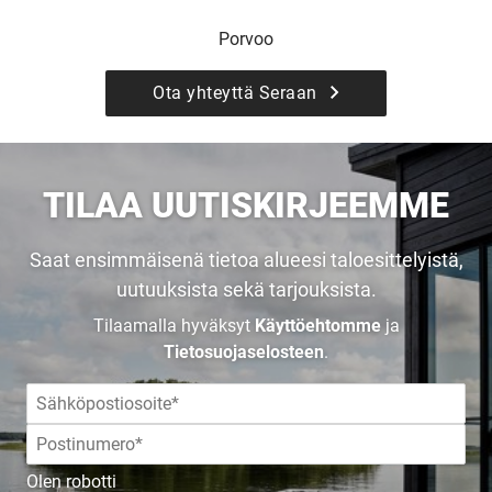
UNELMISTA
Porvoo
KODIKSI-
Ota yhteyttä Seraan
TALOKIRJA ON
TILAA UUTISKIRJEEMME
JULKAISTU
Saat ensimmäisenä tietoa alueesi taloesittelyistä,
uutuuksista sekä tarjouksista.
Tilaamalla hyväksyt
Käyttöehtomme
ja
Upea yli 200-sivuinen talokirja!
Tietosuojaselosteen
.
Tilaa esite
Olen robotti