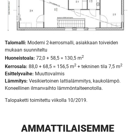
Talomalli:
Moderni 2-kerrosmalli, asiakkaan toiveiden
mukaan suunniteltu
2
Huoneistoala:
72,0 + 58,5 = 130,5 m
2
2
Kerrosala:
88,0 + 68,5 = 156,5 m
+ tekninen tila 7,5 m
Esittelyvaihe:
Muuttovalmis
Lämmitys:
Vesikiertoinen lattialämmitys, kaukolämpö.
Koneellinen ilmanvaihto lämmöntalteenotolla.
Talopaketti toimitettu viikolla 10/2019.
AMMATTI­LAISEMME