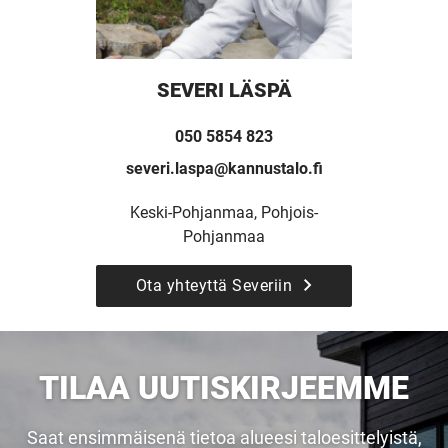
SEVERI LÄSPÄ
050 5854 823
severi.laspa@kannustalo.fi
Keski-Pohjanmaa, Pohjois-
Pohjanmaa
Ota yhteyttä Severiin
TILAA UUTISKIRJEEMME
Saat ensimmäisenä tietoa alueesi taloesittelyistä,