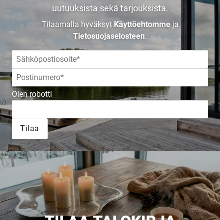
uutuuksista sekä tarjouksista.
Tilaamalla hyväksyt
Käyttöehtomme
ja
UUSI
Tietosuojaselosteen
.
UNELMISTA
KODIKSI-
Olen robotti
TALOKIRJA ON
Tilaa
JULKAISTU
Upea yli 200-sivuinen talokirja!