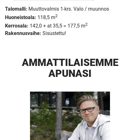
Talomalli:
Muuttovalmis 1-krs. Valo / muunnos
2
Huoneistoala:
118,5 m
2
Kerrosala:
142,0 + at 35,5 = 177,5 m
Rakennusvaihe:
Sisustettu!
AMMATTI­LAISEMME
APUNASI