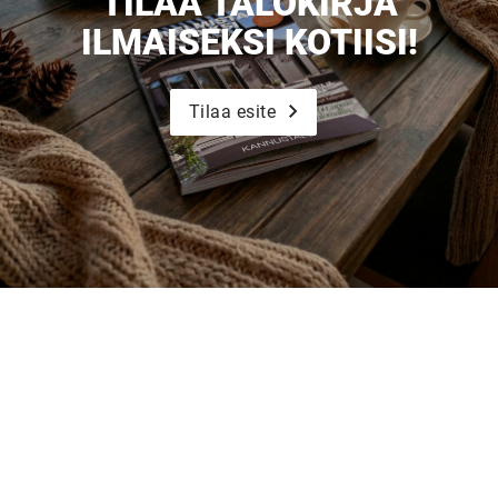
TILAA TALOKIRJA
Tilaa esite
ILMAISEKSI KOTIISI!
Tilaa esite