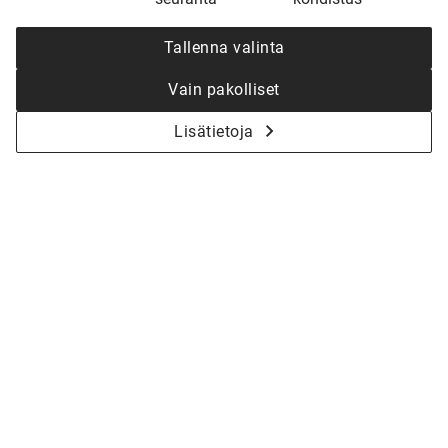
Tallenna valinta
Vain pakolliset
Lisätietoja
KYSY LISÄÄ - ALOITETAAN YHDESSÄ
KOTISI SUUNNITTELU