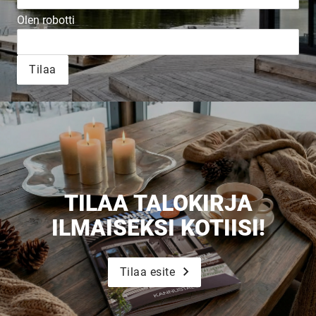
Olen robotti
Tilaa
UUSI
UNELMISTA
TILAA TALOKIRJA
KODIKSI-
ILMAISEKSI KOTIISI!
TALOKIRJA ON
Tilaa esite