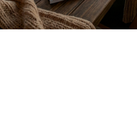
JULKAISTU
Upea yli 200-sivuinen talokirja!
Tilaa esite