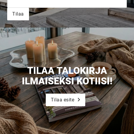
Tilaa
TILAA TALOKIRJA
ILMAISEKSI KOTIISI!
Tilaa esite