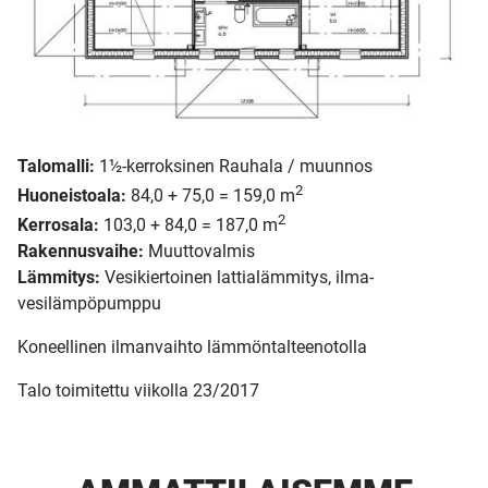
Talomalli:
1½-kerroksinen Rauhala / muunnos
2
Huoneistoala:
84,0 + 75,0 = 159,0 m
2
Kerrosala:
103,0 + 84,0 = 187,0 m
Rakennusvaihe:
Muuttovalmis
Lämmitys:
Vesikiertoinen lattialämmitys, ilma-
vesilämpöpumppu
Koneellinen ilmanvaihto lämmöntalteenotolla
Talo toimitettu viikolla 23/2017