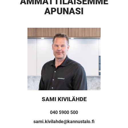
AMMATTI­LAISEMME
APUNASI
UUSI
UNELMISTA
KODIKSI-
SAMI KIVILÄHDE
TALOKIRJA ON
040 5900 500
JULKAISTU
sami.kivilahde@kannustalo.fi