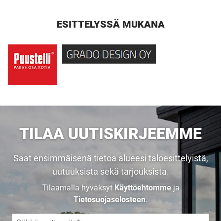
ESITTELYSSÄ MUKANA
UUSI
TILAA UUTISKIRJEEMME
UNELMISTA
Saat ensimmäisenä tietoa alueesi taloesittelyistä,
KODIKSI-
uutuuksista sekä tarjouksista.
Tilaamalla hyväksyt
Käyttöehtomme
ja
TALOKIRJA ON
Tietosuojaselosteen
.