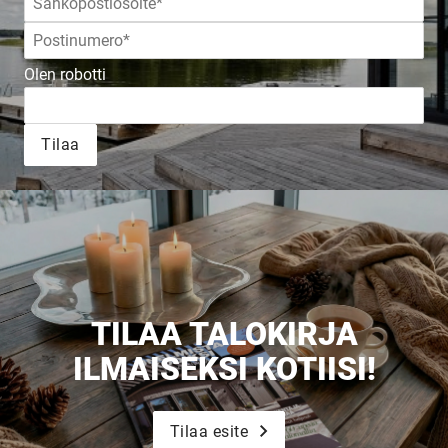
JULKAISTU
Olen robotti
Upea yli 200-sivuinen talokirja!
Tilaa
Tilaa esite
TILAA TALOKIRJA
ILMAISEKSI KOTIISI!
Tilaa esite