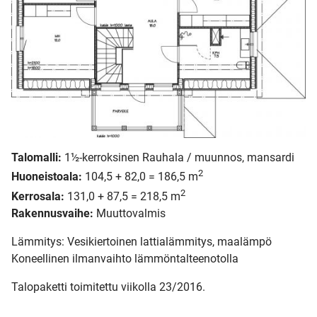
Talomalli:
1½-kerroksinen Rauhala / muunnos, mansardi
2
Huoneistoala:
104,5 + 82,0 = 186,5 m
2
Kerrosala:
131,0 + 87,5 = 218,5 m
Rakennusvaihe:
Muuttovalmis
Lämmitys: Vesikiertoinen lattialämmitys, maalämpö
Koneellinen ilmanvaihto lämmöntalteenotolla
Talopaketti toimitettu viikolla 23/2016.