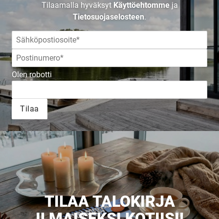
Tilaamalla hyväksyt
Käyttöehtomme
ja
Tietosuojaselosteen
.
Olen robotti
Tilaa
TILAA TALOKIRJA
ILMAISEKSI KOTIISI!