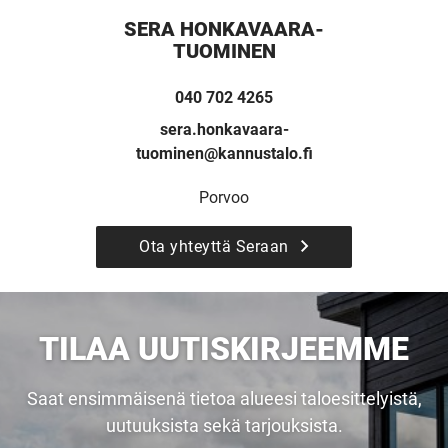
SERA HONKAVAARA-
UUSI
TUOMINEN
UNELMISTA
040 702 4265
sera.honkavaara-
KODIKSI-
tuominen@kannustalo.fi
Porvoo
TALOKIRJA ON
Ota yhteyttä Seraan
JULKAISTU
TILAA UUTISKIRJEEMME
Upea yli 200-sivuinen talokirja!
Saat ensimmäisenä tietoa alueesi taloesittelyistä,
uutuuksista sekä tarjouksista.
Tilaa esite