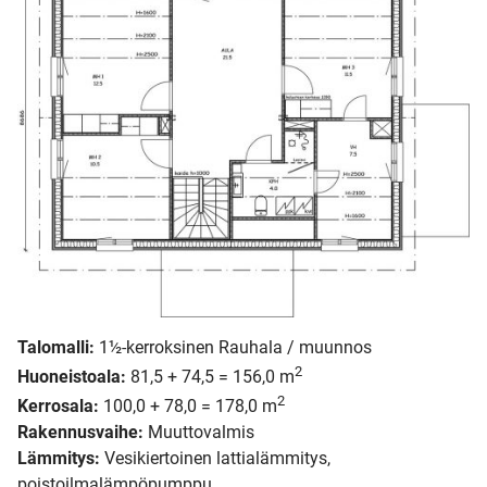
Talomalli:
1½-kerroksinen Rauhala / muunnos
2
Huoneistoala:
81,5 + 74,5 = 156,0 m
2
Kerrosala:
100,0 + 78,0 = 178,0 m
Rakennusvaihe:
Muuttovalmis
Lämmitys:
Vesikiertoinen lattialämmitys,
poistoilmalämpöpumppu