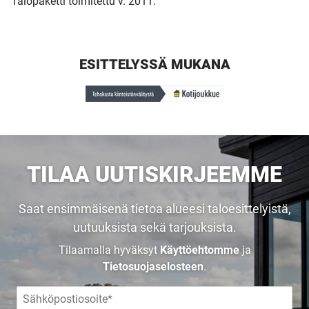
Talopaketti toimitettu v. 2011.
ESITTELYSSÄ MUKANA
UUSI
TILAA UUTISKIRJEEMME
UNELMISTA
Saat ensimmäisenä tietoa alueesi taloesittelyistä,
KODIKSI-
uutuuksista sekä tarjouksista.
Tilaamalla hyväksyt
Käyttöehtomme
ja
TALOKIRJA ON
Tietosuojaselosteen
.