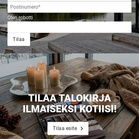
JULKAISTU
Olen robotti
Upea yli 200-sivuinen talokirja!
Tilaa
Tilaa esite
TILAA TALOKIRJA
ILMAISEKSI KOTIISI!
Tilaa esite