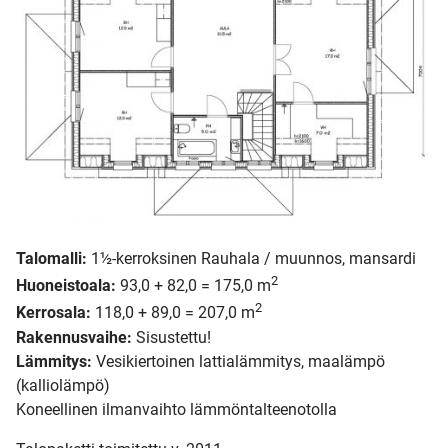
Talomalli:
1½-kerroksinen Rauhala / muunnos, mansardi
2
Huoneistoala:
93,0 + 82,0 = 175,0 m
2
Kerrosala:
118,0 + 89,0 = 207,0 m
Rakennusvaihe:
Sisustettu!
Lämmitys:
Vesikiertoinen lattialämmitys, maalämpö
(kalliolämpö)
Koneellinen ilmanvaihto lämmöntalteenotolla