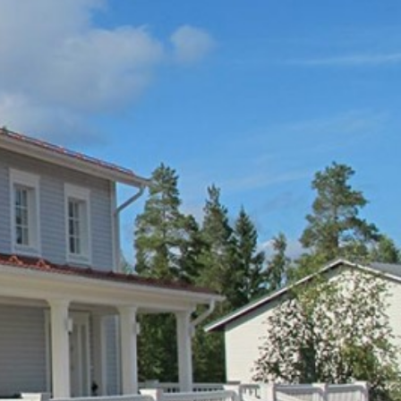
SI-
STU