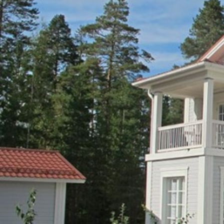
UU
TA