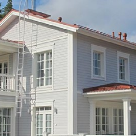
SI UNELMISTA KODIK
LOKIRJA ON JULKAI
Upea yli 200-sivuinen talokirja!