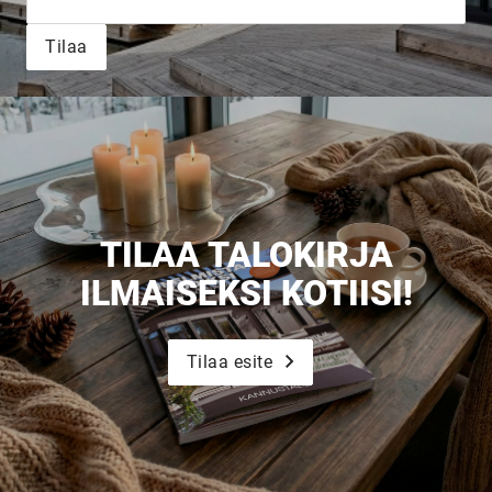
UNELMISTA
Tilaa
KODIKSI-
TALOKIRJA ON
JULKAISTU
TILAA TALOKIRJA
ILMAISEKSI KOTIISI!
Upea yli 200-sivuinen talokirja!
Tilaa esite
Tilaa esite