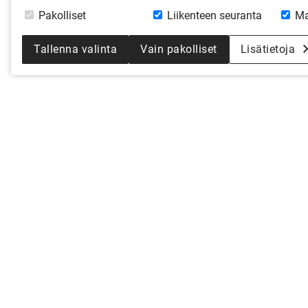
Pakolliset
Liikenteen seuranta
Ma
Tallenna valinta
Vain pakolliset
Lisätietoja
KYSY 
Olitpa vasta haaveiluvaiheessa tai 