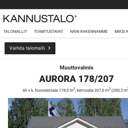
TALOMALLIT
TOIMITUSTAVAT
NÄIN RAKENNAMME
MIKSI
Vaihda talomalli
Muuttovalmis
AURORA 178/207
2
2
6h + k, huoneistoala 178,0 m
, kerrosala 207,0 m
(200,5 m