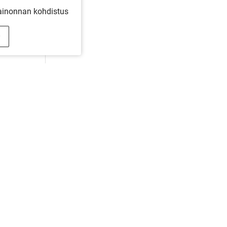
inonnan kohdistus
LISÄÄ - ALOITETAAN YHDESSÄ KOTISI SUUNNI
jo valmiina toteutukseen, talomyyjämme auttavat sinua suunnitt
Pyydä tarjous
Ota yhteyttä
Tilaa esite