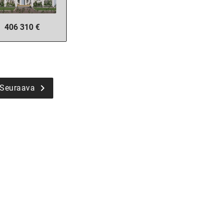
406 310 €
Seuraava
SI-