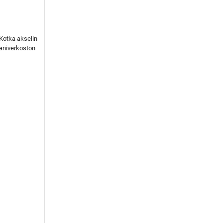
LOKIRJA ON JULKAI
-Kotka akselin
aniverkoston
Upea yli 200-sivuinen talokirja!
Tilaa esite