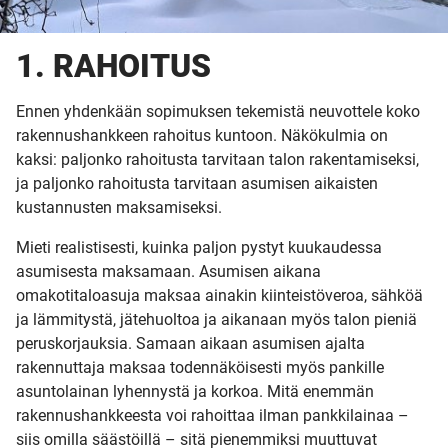
1. RAHOITUS
Ennen yhdenkään sopimuksen tekemistä neuvottele koko
rakennushankkeen rahoitus kuntoon. Näkökulmia on
kaksi: paljonko rahoitusta tarvitaan talon rakentamiseksi,
ja paljonko rahoitusta tarvitaan asumisen aikaisten
kustannusten maksamiseksi.
Mieti realistisesti, kuinka paljon pystyt kuukaudessa
asumisesta maksamaan. Asumisen aikana
omakotitaloasuja maksaa ainakin kiinteistöveroa, sähköä
ja lämmitystä, jätehuoltoa ja aikanaan myös talon pieniä
peruskorjauksia. Samaan aikaan asumisen ajalta
rakennuttaja maksaa todennäköisesti myös pankille
asuntolainan lyhennystä ja korkoa. Mitä enemmän
rakennushankkeesta voi rahoittaa ilman pankkilainaa –
siis omilla säästöillä – sitä pienemmiksi muuttuvat