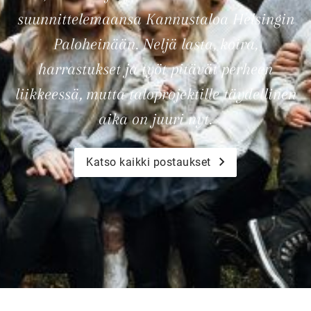
suunnittelemaansa Kannustaloa Helsingin
Paloheinään. Neljä lasta, koira,
harrastukset ja työt pitävät perheen
liikkeessä, mutta taloprojektille täydellinen
aika on juuri nyt.
Katso kaikki postaukset