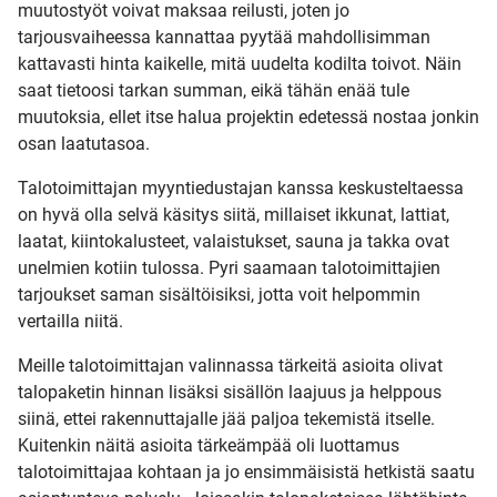
muutostyöt voivat maksaa reilusti, joten jo
tarjousvaiheessa kannattaa pyytää mahdollisimman
kattavasti hinta kaikelle, mitä uudelta kodilta toivot. Näin
saat tietoosi tarkan summan, eikä tähän enää tule
muutoksia, ellet itse halua projektin edetessä nostaa jonkin
osan laatutasoa.
Talotoimittajan myyntiedustajan kanssa keskusteltaessa
on hyvä olla selvä käsitys siitä, millaiset ikkunat, lattiat,
laatat, kiintokalusteet, valaistukset, sauna ja takka ovat
unelmien kotiin tulossa. Pyri saamaan talotoimittajien
tarjoukset saman sisältöisiksi, jotta voit helpommin
vertailla niitä.
Meille talotoimittajan valinnassa tärkeitä asioita olivat
talopaketin hinnan lisäksi sisällön laajuus ja helppous
siinä, ettei rakennuttajalle jää paljoa tekemistä itselle.
Kuitenkin näitä asioita tärkeämpää oli luottamus
talotoimittajaa kohtaan ja jo ensimmäisistä hetkistä saatu