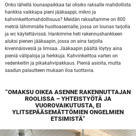
Onko lähellä lounaspaikkaa tai olisiko raksalle mahdollista
hankkia vaikkapa pieni jääkaappi, mikro ja
kahvinkeittomahdollisuus? Meidän raksaltamme on 800
metriä lähimmälle huoltoasemalle, jossa on lounas tarjolla
ja wc käytettävissä. Hankimme heti rakennushankkeen
aluksi pienen jääkaapin, jossa on aina tarjolla
kivennäisvesiä ja limsaa. Jääkaapin päältä löytyy aina
pieniä välipaloja ja herkkuja. Kahvinkeittoa varten on
vedenkeitin ja pikakahvipakkaus. Pieniä asioita, mutta
saadun palautteen mukaan iloa tuottavia.
”OMAKSU OIKEA ASENNE RAKENNUTTAJAN
ROOLISSA – YHTEISTYÖTÄ JA
VUOROVAIKUTUSTA, EI
YLITSEPÄÄSEMÄTTÖMIEN ONGELMIEN
ETSIMISTÄ”