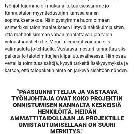
työnjohtajamme oli mukana kokouksessamme jo
Kannustalon myyntiedustajan kanssa ennen
sopimuksentekoa. Näin pystyimme huomioimaan
esimerkiksi talon maalaukseen liittyviä näkökulmia siten,
että mahdollisimman vähän maalattavaa jää talon
valmistumishetkelle. Monet elementit voidaan siis
välimaalata jo tehtaalla. Vastaava mestari kannattaa siis
palkata jo talotoimittajien kilpailutusvaiheessa. Hän osaa
vertailla toimitussisältöjä, kysyä tärkeitä lisäkysymyksiä ja
katsoa, että talopaketin hinta on järkevä sisältöön nähden.
”PÄÄSUUNNITTELIJA JA VASTAAVA
TYÖNJOHTAJA OVAT KOKO PROJEKTIN
ONNISTUMISEN KANNALTA KESKEISIÄ
HENKILÖITÄ. HEIDÄN
AMMATTITAIDOLLAAN JA PROJEKTILLE
OMISTAUTUMISELLAAN ON SUURI
MERKITYS.”