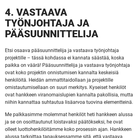
4. VASTAAVA
TYÖNJOHTAJA JA
PÄÄSUUNNITTELIJA
Etsi osaava pääsuunnittelija ja vastaava työnjohtaja
projektille – tässä kohdassa ei kannata säästää, koska
paikka on väärä! Pääsuunnittelija ja vastaava työnjohtaja
ovat koko projektin onnistumisen kannalta keskeisiä
henkilöitä. Heidän ammattitaidollaan ja projektille
omistautumisellaan on suuri merkitys. Kyseiset henkilöt
ovat hankkeen viranomaislupien kannalta pakollisia, mutta
niihin kannattaa suhtautua lisäarvoa tuovina elementteinä.
Me palkkasimme molemmat henkilöt heti hankkeen alussa
ja se on osoittautunut loistavaksi päätökseksi, he ovat
olleet luottohenkilöitämme koko prosessin ajan. Hankkeen
alussa tarkoittaa tapauksessamme sitä, että vastaava