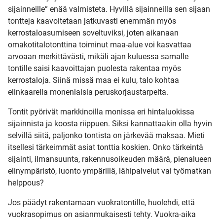
sijainneille” enää valmisteta. Hyvillä sijainneilla sen sijaan
tontteja kaavoitetaan jatkuvasti enemmän myös
kerrostaloasumiseen soveltuviksi, joten aikanaan
omakotitalotonttina toiminut maa-alue voi kasvattaa
arvoaan merkittävästi, mikäli ajan kuluessa samalle
tontille saisi kaavoittajan puolesta rakentaa myös
kerrostaloja. Siinä missä maa ei kulu, talo kohtaa
elinkaarella monenlaisia peruskorjaustarpeita.
Tontit pyörivät markkinoilla monissa eri hintaluokissa
sijainnista ja koosta riippuen. Siksi kannattaakin olla hyvin
selvillä siitä, paljonko tontista on järkevää maksaa. Mieti
itsellesi tärkeimmät asiat tonttia koskien. Onko tärkeintä
sijainti, ilmansuunta, rakennusoikeuden määrä, pienalueen
elinympäristö, luonto ympärillä, lähipalvelut vai työmatkan
helppous?
Jos päädyt rakentamaan vuokratontille, huolehdi, että
vuokrasopimus on asianmukaisesti tehty. Vuokra-aika