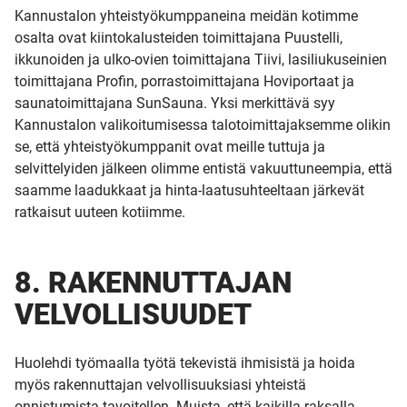
Kannustalon yhteistyökumppaneina meidän kotimme
osalta ovat kiintokalusteiden toimittajana Puustelli,
ikkunoiden ja ulko-ovien toimittajana Tiivi, lasiliukuseinien
toimittajana Profin, porrastoimittajana Hoviportaat ja
saunatoimittajana SunSauna. Yksi merkittävä syy
Kannustalon valikoitumisessa talotoimittajaksemme olikin
se, että yhteistyökumppanit ovat meille tuttuja ja
selvittelyiden jälkeen olimme entistä vakuuttuneempia, että
saamme laadukkaat ja hinta-laatusuhteeltaan järkevät
ratkaisut uuteen kotiimme.
8. RAKENNUTTAJAN
VELVOLLISUUDET
Huolehdi työmaalla työtä tekevistä ihmisistä ja hoida
myös rakennuttajan velvollisuuksiasi yhteistä
onnistumista tavoitellen. Muista, että kaikilla raksalla