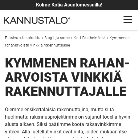
Kolme Kotia Asuntomessuilla!
Etusivu
»
Inspiroidu
»
Blogit ja some
»
Koti Paloheinässä
»
Kymmenen
rahan­arvoista vinkkiä raken­nuttajalle
KYMMENEN RAHAN­
ARVOISTA VINKKIÄ
RAKEN­NUTTAJALLE
Olemme ensikertalaisia rakennuttajina, mutta siitä
huolimatta rakennusprojektimme on sujunut todella hyvin
alusta alkaen. Siksi päätimme koota raksavinkkimme
yhteen. Alla luetellut vinkit ovat niitä, joiden mukaan itse