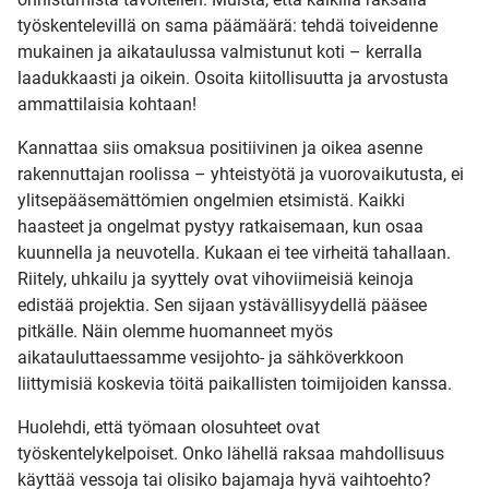
työskentelevillä on sama päämäärä: tehdä toiveidenne
mukainen ja aikataulussa valmistunut koti – kerralla
laadukkaasti ja oikein. Osoita kiitollisuutta ja arvostusta
ammattilaisia kohtaan!
Kannattaa siis omaksua positiivinen ja oikea asenne
rakennuttajan roolissa – yhteistyötä ja vuorovaikutusta, ei
ylitsepääsemättömien ongelmien etsimistä. Kaikki
haasteet ja ongelmat pystyy ratkaisemaan, kun osaa
kuunnella ja neuvotella. Kukaan ei tee virheitä tahallaan.
Riitely, uhkailu ja syyttely ovat vihoviimeisiä keinoja
edistää projektia. Sen sijaan ystävällisyydellä pääsee
pitkälle. Näin olemme huomanneet myös
aikatauluttaessamme vesijohto- ja sähköverkkoon
liittymisiä koskevia töitä paikallisten toimijoiden kanssa.
Huolehdi, että työmaan olosuhteet ovat
työskentelykelpoiset. Onko lähellä raksaa mahdollisuus
käyttää vessoja tai olisiko bajamaja hyvä vaihtoehto?