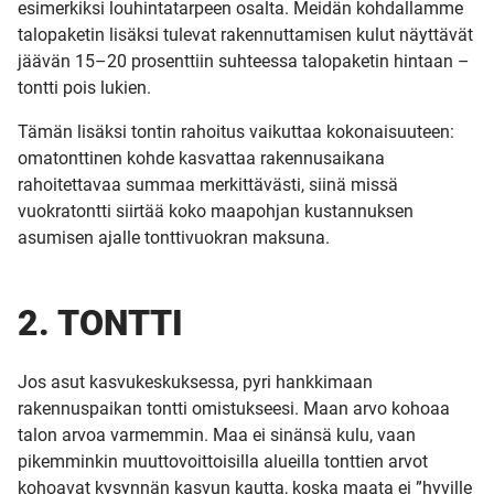
esimerkiksi louhintatarpeen osalta. Meidän kohdallamme
talopaketin lisäksi tulevat rakennuttamisen kulut näyttävät
jäävän 15–20 prosenttiin suhteessa talopaketin hintaan –
tontti pois lukien.
Tämän lisäksi tontin rahoitus vaikuttaa kokonaisuuteen:
omatonttinen kohde kasvattaa rakennusaikana
rahoitettavaa summaa merkittävästi, siinä missä
vuokratontti siirtää koko maapohjan kustannuksen
asumisen ajalle tonttivuokran maksuna.
2. TONTTI
Jos asut kasvukeskuksessa, pyri hankkimaan
rakennuspaikan tontti omistukseesi. Maan arvo kohoaa
talon arvoa varmemmin. Maa ei sinänsä kulu, vaan
pikemminkin muuttovoittoisilla alueilla tonttien arvot
kohoavat kysynnän kasvun kautta, koska maata ei ”hyville