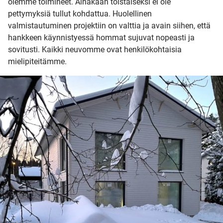
olemme toimineet. Ainakaan toistaiseksi ei ole
pettymyksiä tullut kohdattua. Huolellinen
valmistautuminen projektiin on valttia ja avain siihen, että
hankkeen käynnistyessä hommat sujuvat nopeasti ja
sovitusti. Kaikki neuvomme ovat henkilökohtaisia
mielipiteitämme.