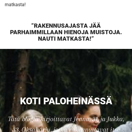
matkasta!
”RAKENNUSAJASTA JÄÄ
PARHAIMMILLAAN HIENOJA MUISTOJA.
NAUTI MATKASTA!”
KOTI PALOHEINÄSSÄ
Tätä blogia kirjoittavat Jenna, 31, ja Jukka,
33, Oksaharju, jotka rakennuttavat itse