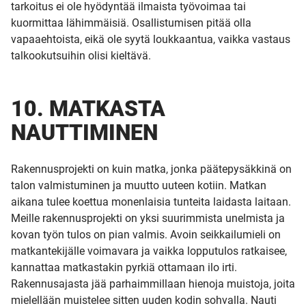
tarkoitus ei ole hyödyntää ilmaista työvoimaa tai
kuormittaa lähimmäisiä. Osallistumisen pitää olla
vapaaehtoista, eikä ole syytä loukkaantua, vaikka vastaus
talkookutsuihin olisi kieltävä.
10. MATKASTA
NAUTTIMINEN
Rakennusprojekti on kuin matka, jonka päätepysäkkinä on
talon valmistuminen ja muutto uuteen kotiin. Matkan
aikana tulee koettua monenlaisia tunteita laidasta laitaan.
Meille rakennusprojekti on yksi suurimmista unelmista ja
kovan työn tulos on pian valmis. Avoin seikkailumieli on
matkantekijälle voimavara ja vaikka lopputulos ratkaisee,
kannattaa matkastakin pyrkiä ottamaan ilo irti.
Rakennusajasta jää parhaimmillaan hienoja muistoja, joita
mielellään muistelee sitten uuden kodin sohvalla. Nauti