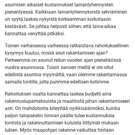
asumisen aikaiset kustannukset lainanlyhennysten
pienentyessä. Kaikkiaan lainanlyhennyksistä selviäminen
on syytä laskea nykyistä korkeamman korkotason
kestävästi. Se johtaa helposti siihen, että laina-aikaa
kannattaa venyttää pitkäksi.
Toinen varhaisessa vaiheessa ratkaistava rahoituksellinen
kysymys kuuluu, missä asut rakentamisen ajan?
Perheemme on asunut reilun vuoden ajan pienehkössä
vuokra-asunnossa. Toisin sanoen meillä ei ole ollut
edellistä asuntoa myymättä, vaan olemme rakentamassa
samalle tontille, jolta purimme edellisen kotimme.
Rahoituksen osalta kannattaa laskea budjetti aina
rakennuslupamaksuista ja maatöistä pihan rakentamiseen
asti. On mahdotonta kiteyttää nyrkkisäännöksi, kuinka
paljon talopaketin hinnan päälle tulee kustannuksia
tontista ja rakennuttamisen kuluista liittymät mukaan
lukien. Myös maapohjan rakenne vaikuttaa hintaan