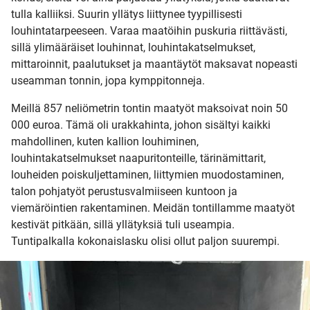
tulla kalliiksi. Suurin yllätys liittynee tyypillisesti
KODIKSI-
louhintatarpeeseen. Varaa maatöihin puskuria riittävästi,
sillä ylimääräiset louhinnat, louhintakatselmukset,
TALOKIRJA ON
mittaroinnit, paalutukset ja maantäytöt maksavat nopeasti
useamman tonnin, jopa kymppitonneja.
JULKAISTU
Meillä 857 neliömetrin tontin maatyöt maksoivat noin 50
000 euroa. Tämä oli urakkahinta, johon sisältyi kaikki
mahdollinen, kuten kallion louhiminen,
louhintakatselmukset naapuritonteille, tärinämittarit,
louheiden poiskuljettaminen, liittymien muodostaminen,
Upea yli 200-sivuinen talokirja!
talon pohjatyöt perustusvalmiiseen kuntoon ja
viemäröintien rakentaminen. Meidän tontillamme maatyöt
Tilaa esite
kestivät pitkään, sillä yllätyksiä tuli useampia.
Tuntipalkalla kokonaislasku olisi ollut paljon suurempi.