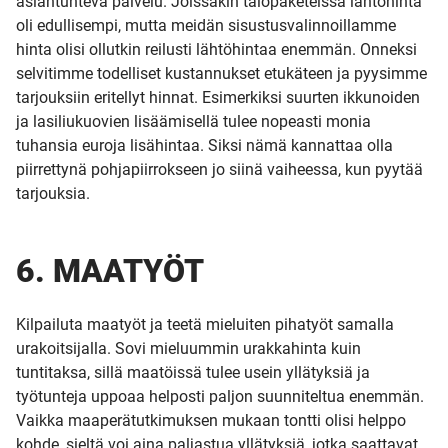
asiantunteva palvelu. Joissakin talopaketeissa lähtöhinta
oli edullisempi, mutta meidän sisustusvalinnoillamme
hinta olisi ollutkin reilusti lähtöhintaa enemmän. Onneksi
selvitimme todelliset kustannukset etukäteen ja pyysimme
tarjouksiin eritellyt hinnat. Esimerkiksi suurten ikkunoiden
ja lasiliukuovien lisäämisellä tulee nopeasti monia
tuhansia euroja lisähintaa. Siksi nämä kannattaa olla
piirrettynä pohjapiirrokseen jo siinä vaiheessa, kun pyytää
tarjouksia.
6. MAATYÖT
X
Kilpailuta maatyöt ja teetä mieluiten pihatyöt samalla
urakoitsijalla. Sovi mieluummin urakkahinta kuin
UUSI
tuntitaksa, sillä maatöissä tulee usein yllätyksiä ja
työtunteja uppoaa helposti paljon suunniteltua enemmän.
UNELMISTA
Vaikka maaperätutkimuksen mukaan tontti olisi helppo
kohde, sieltä voi aina paljastua yllätyksiä, jotka saattavat