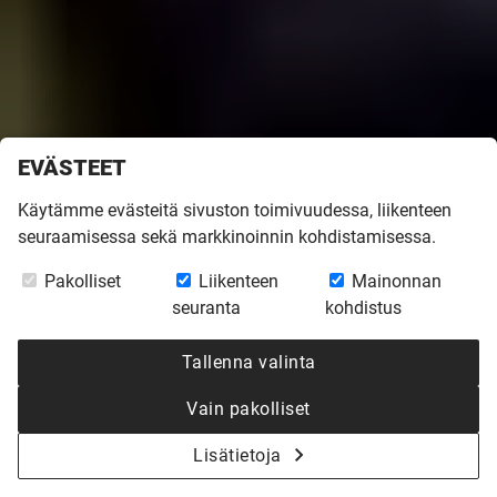
EVÄSTEET
Blogia kirjoittavat Jenna, 31, ja Jukka, 33, Oksaharju, jotka
Käytämme evästeitä sivuston toimivuudessa, liikenteen
rakennuttavat itse suunnittelemaansa Kannustaloa
seuraamisessa sekä markkinoinnin kohdistamisessa.
Helsingin Paloheinään. Neljä lasta, koira, harrastukset ja
Pakolliset
Liikenteen
Mainonnan
työt pitävät perheen liikkeessä, mutta taloprojektille
seuranta
kohdistus
täydellinen aika on juuri nyt. Tervetuloa seuraamaan
muuttovalmiin Kannustalon rakentumista ruuhkavuosien
Tallenna valinta
keskelle!
Vain pakolliset
Lisää kuvia Instagramissa
@koti_paloheinassa
Lisätietoja