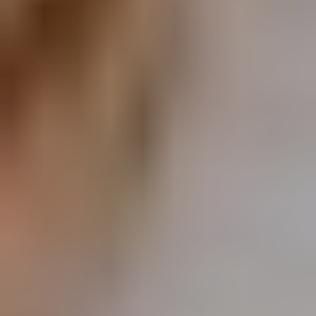
JULKAISTU
Upea yli 200-sivuinen talokirja!
Tilaa esite