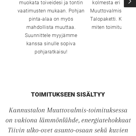
muokata toiveidesi ja tontin
kolmesta eri vaiht
vaatimusten mukaan. Pohjan
Muuttovalmis, Sisust
pinta-alaa on myös
Talopaketti. Katso 
mahdollista muuttaa.
miten toimitustavat
Suunnittele myyjämme
kanssa sinulle sopiva
pohjaratkaisu!
TOIMITUKSEEN SISÄLTYY
Kannustalon Muuttovalmis-toimituksessa
on vakiona lämmönlähde, energiatehokkaat
Tiivin ulko-ovet asunto-osaan sekä kuvien