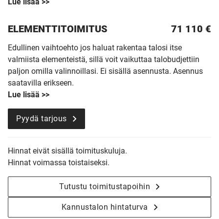
Lue lisää >>
ELEMENTTITOIMITUS
71 110
€
Edullinen vaihtoehto jos haluat rakentaa talosi itse
valmiista elementeistä, sillä voit vaikuttaa talobudjettiin
paljon omilla valinnoillasi. Ei sisällä asennusta. Asennus
saatavilla erikseen.
Lue lisää >>
Pyydä tarjous
Hinnat eivät sisällä toimituskuluja.
Hinnat voimassa toistaiseksi.
Tutustu toimitustapoihin
Kannustalon hintaturva