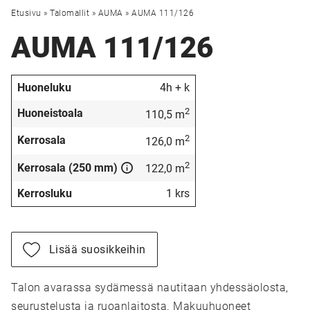
Etusivu
»
Talomallit
»
AUMA
»
AUMA 111/126
AUMA 111/126
Huoneluku
4h + k
2
Huoneistoala
110,5 m
2
Kerrosala
126,0 m
2
Kerrosala (250 mm)
122,0 m
Kerrosluku
1 krs
Lisää suosikkeihin
Talon avarassa sydämessä nautitaan yhdessäolosta,
seurustelusta ja ruoanlaitosta. Makuuhuoneet