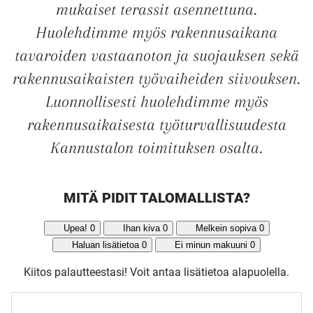
mukaiset terassit asennettuna.
Huolehdimme myös rakennusaikana
tavaroiden vastaanoton ja suojauksen sekä
UUSI
rakennusaikaisten työvaiheiden siivouksen.
Luonnollisesti huolehdimme myös
UNELMISTA
rakennusaikaisesta työturvallisuudesta
Kannustalon toimituksen osalta.
KODIKSI-
TALOKIRJA ON
MITÄ PIDIT TALOMALLISTA?
Upea!
0
Ihan kiva
0
Melkein sopiva
0
JULKAISTU
Haluan lisätietoa
0
Ei minun makuuni
0
Kiitos palautteestasi!
Voit antaa lisätietoa alapuolella.