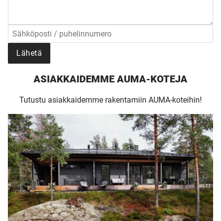
Upea yli 200-sivuinen talokirja!
Tilaa esite
Lähetä
ASIAKKAIDEMME AUMA-KOTEJA
Tutustu asiakkaidemme rakentamiin AUMA-koteihin!