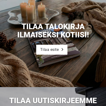
TILAA TALOKIRJA
ILMAISEKSI KOTIISI!
Tilaa esite
TILAA UUTISKIRJEEMME