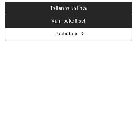
Tallenna valinta
Vain pakolliset
Lisätietoja
KYSY LISÄÄ - ALOITETAAN YHDESSÄ
KOTISI SUUNNITTELU