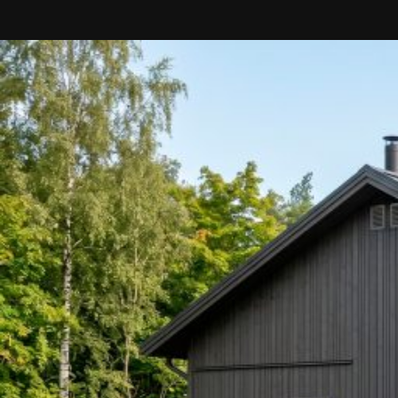
UU
TA