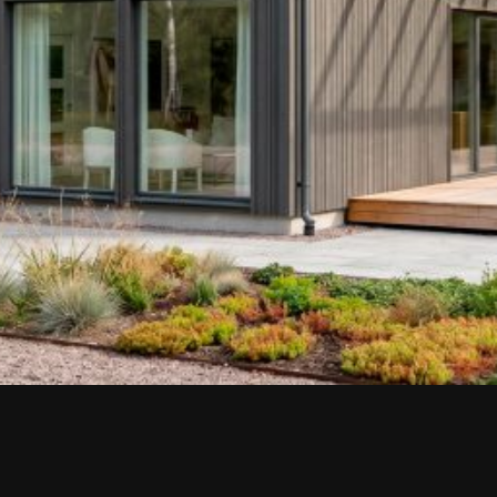
Upea yli 200-sivuinen talokirja!
Tilaa esite