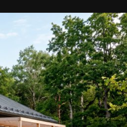
SI-
STU