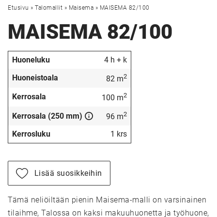
Etusivu
»
Talomallit
»
Maisema
»
MAISEMA 82/100
MAISEMA 82/100
Huoneluku
4 h + k
2
Huoneistoala
82 m
2
Kerrosala
100 m
2
Kerrosala (250 mm)
96 m
Kerrosluku
1 krs
Lisää suosikkeihin
Tämä neliöiltään pienin Maisema-malli on varsinainen
tilaihme, Talossa on kaksi makuuhuonetta ja työhuone,