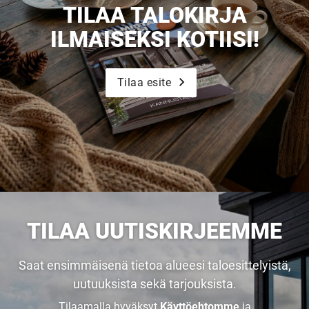
TILAA TALOKIRJA
ILMAISEKSI KOTIISI!
Tilaa esite
TILAA UUTISKIRJEEMME
Saat ensimmäisenä tietoa alueesi taloesittelyistä,
uutuuksista sekä tarjouksista.
Tilaamalla hyväksyt
Käyttöehtomme
ja