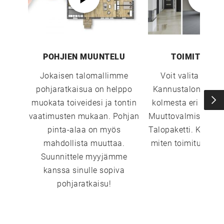
UUSI
UNELMISTA
POHJIEN MUUNTELU
TOIMITUSTA
Jokaisen talomallimme
Voit valita sopi
KODIKSI-
pohjaratkaisua on helppo
Kannustalon toimi
muokata toiveidesi ja tontin
kolmesta eri vaiht
TALOKIRJA ON
vaatimusten mukaan. Pohjan
Muuttovalmis, Sisust
pinta-alaa on myös
Talopaketti. Katso 
mahdollista muuttaa.
miten toimitustavat
JULKAISTU
Suunnittele myyjämme
kanssa sinulle sopiva
pohjaratkaisu!
Upea yli 200-sivuinen talokirja!